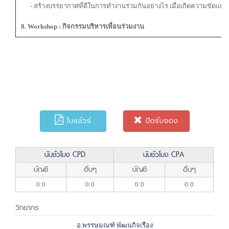
- สร้างบรรยากาศที่ดีในการทำงานร่วมกันอย่างไร เมื่อเกิดความขัดแย้ง
8. Workshop : กิจกรรมบริหารเพื่อนร่วมงาน
โบรชัวร์
ปิดรับจอง
นับชั่วโมง CPD
นับชั่วโมง CPA
บัญชี
อื่นๆ
บัญชี
อื่นๆ
0:0
0:0
0:0
0:0
วิทยากร
อ.พรรษมณฑ์ พัฒนกิจเรือง