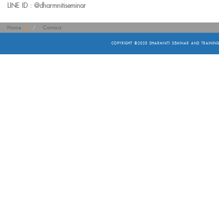
LINE ID :
@dharmnitiseminar
Home
Contact
COPYRIGHT ©2025
DHARMNITI SEMINAR AND TRAINING