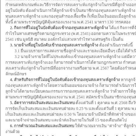
กำหนดหลักเกณฑ์และวิธีการจัดการสงเคราะห์แก่ลูกจ้างในกรณีที่ลูกจ้างออก
อยู่ในบังคับ ต้องดำเนินการให้ลูกจ้างเข้าเป็นสมาชิกกองทุนสงเคราะห์ลูกจ้า
ทุนสงเคราะห์ลูกจ้าง และกองทุนสำรองเลี้ยงชีพ ก็เพื่อเป็นเงินออมเมื่อลูกจ
ทั้งนี้ ตามพระราชบัญญัติคุ้มครองแรงงาน พ.ศ. 2541 มาตรา 130 วรรคสอง
2. กิจการที่ไม่อยู่ในบังคับต้องเข้ากองทุนสงเคราะห์ลูกจ้าง
ได้แก่ กิจการที
กำไรในทางเศรษฐกิจตามกฎกระทรวง (พ.ศ. 2541) ออกตามความในพระราชบัญ
2541 เช่น มูลนิธิ สมาคม องค์กรไม่แสวงหากำไรทางเศรษฐกิจ เป็นต้น
3. นายจ้างที่อยู่ในบังคับเข้ากองทุนสงเคราะห์ลูกจ้าง
ต้องดำเนินการดังนี้
3.1 ยื่นแบบรายการแสดงรายชื่อลูกจ้างและรายละเอียดอื่นๆ เมื่อได้ดำเน
3.2 นายจ้างรายใดที่ไม่ประสงค์จะเข้ากองทุนสงเคราะห์ลูกจ้าง แต่มีควา
การสงเคราะห์แก่ลูกจ้างเอง ก็สามารถดำเนินการได้ตามกฎกระทรวง กำหนดห
สงเคราะห์แก่ลูกจ้างในกรณีที่ออกจากงานหรือตาย พ.ศ. 2567 โดยต้องกำหน
ลักษณ์อักษร
4. สำหรับกิจการที่ไม่อยู่ในบังคับต้องเข้ากองทุนสงเคราะห์ลูกจ้าง
หากลูกจ้
กองทุนสงเคราะห์ลูกจ้างโดยความยินยอมของนายจ้าง ก็สามารถดำเนินการให้
ลูกจ้างได้ตามระเบียบคณะกรรมการกองทุนสงเคราะห์ลูกจ้าง ว่าด้วยการให้ลูกจ้
ตามพระราชบัญญัติคุ้มครองแรงงาน พ.ศ. 2541 สมัครเข้าเป็นสมาชิกกองทุนสง
5. อัตราการส่งเงินสะสมและเงินสมทบ
ตั้งแต่วันที่ 1 ตุลาคม พ.ศ. 2568 ถึงว
การจัดเก็บเงินสะสมและเงินสมทบฝ่ายละ 0.25 % และตั้งแต่วันที่ 1 ตุลาคม พ.
เก็บเงินสะสมและเงินสมทบฝ่ายละ 0.50 % โดยนายจ้างมีหน้าที่หักค่าจ้างของลูกจ
และนายจ้างจ่ายเงินสมทบ และนำส่งเงินภายในวันที่ 15 ของเดือนถัดไป
6. การคำนวณเงินสะสมและเงินสมทบ
ให้คำนวณจากเงิน “ค่าจ้าง” ที่ลูกจ้า
งานด้วย