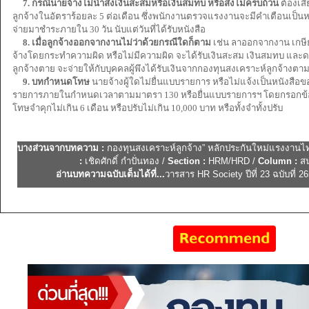
7. กรณีนายจ้างไม่นำส่งเงินสะสมหรือเงินสมทบ หรือส่งไม่ครบถ้วน
ต้องเสี
ลูกจ้างในอัตราร้อยละ 5 ต่อเดือน ซึ่งพนักงานตรวจแรงงานจะมีคำเตือนเป็นหนั
จ่ายมาชำระภายใน 30 วัน นับแต่วันที่ได้รับหนังสือ
8. เมื่อลูกจ้างออกจากงานไม่ว่าด้วยกรณีใดก็ตาม
เช่น ลาออกจากงาน เกษียณ
จ้างโดยกระทำความผิด หรือไม่มีความผิด จะได้รับเงินสะสม เงินสมทบ และดอ
ลูกจ้างตาย จะจ่ายให้กับบุคคลผู้พึงได้รับเงินจากกองทุนสงเคราะห์ลูกจ้างตามท
9. บทกำหนดโทษ
นายจ้างผู้ใดไม่ยื่นแบบรายการ หรือไม่แจ้งเป็นหนังสือขอ
รายการภายในกำหนดเวลาตามมาตรา 130 หรือยื่นแบบรายการฯ โดยกรอกข้อค
โทษจำคุกไม่เกิน 6 เดือน หรือปรับไม่เกิน 10,000 บาท หรือทั้งจำทั้งปรับ
บางส่วนจากบทความ
:
กองทุนสงเคราะห์ลูกจ้าง” หลักประกันใหม่แรงงานไท
:
เชิดศักดิ์ กำปั่นทอง /
Section :
HRM/HRD /
Column :
สน
อ่านบทความฉบับเต็มได้ที่
...
วารสาร HR Society ปีที่ 23 ฉบับที่