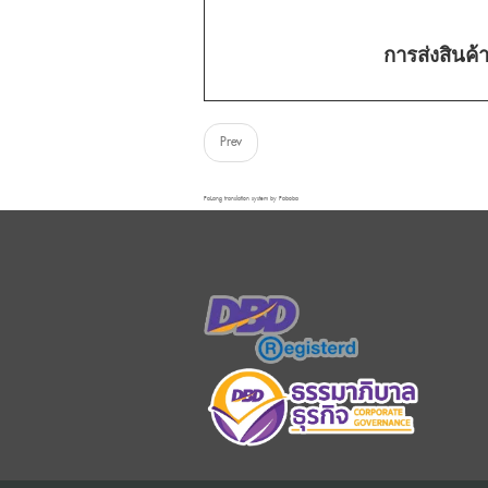
การส่งสินค
Prev
FaLang translation system by Faboba