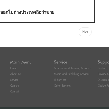
้าออกไปต่างประเทศถือว่าขาย
Next
Main Menu
Service
Suppo
Home
Seminars and Training Services
Contact
About Us
Media and Publishing Services
Privacy N
Service
IT Services
Disclaime
Content
Other Services
Cookie Po
Contact