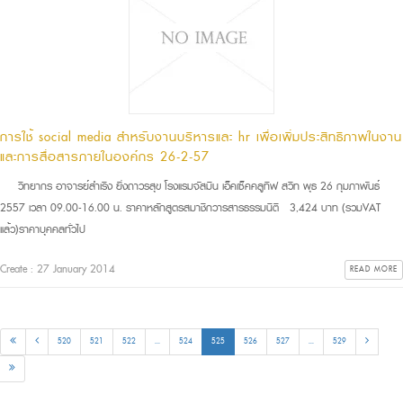
การใช้ social media สำหรับงานบริหารและ hr เพื่อเพิ่มประสิทธิภาพในงาน
และการสื่อสารภายในองค์กร 26-2-57
วิทยากร อาจารย์สำเริง ยิ่งถาวรสุข โรงแรมจัสมิน เอ็คเซ็คคลูทีฟ สวีท พุธ 26 กุมภาพันธ์
2557 เวลา 09.00-16.00 น. ราคาหลักสูตรสมาชิกวารสารธรรมนิติ 3,424 บาท (รวมVAT
แล้ว)ราคาบุคคลทั่วไป
Create : 27 January 2014
READ MORE
520
521
522
...
524
525
526
527
...
529