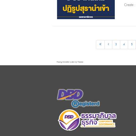
Create 
3
4
5
FaLang translation system by Faboba