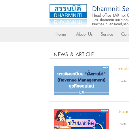
Home
About Us
Service
Cont
NEWS & ARTICLE
การจั
Create 
ปรับแน
Create 