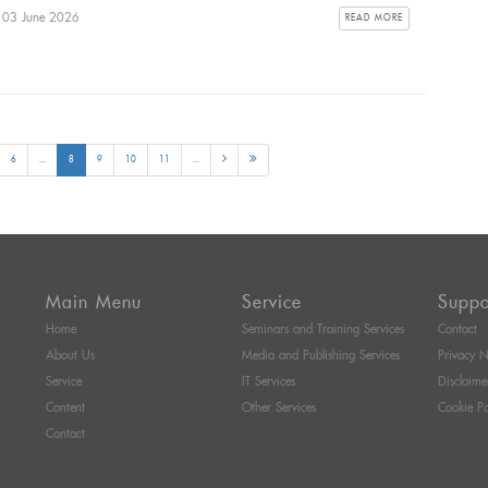
: 03 June 2026
READ MORE
6
...
8
9
10
11
...
Main Menu
Service
Suppo
Home
Seminars and Training Services
Contact
About Us
Media and Publishing Services
Privacy N
Service
IT Services
Disclaime
Content
Other Services
Cookie Po
Contact