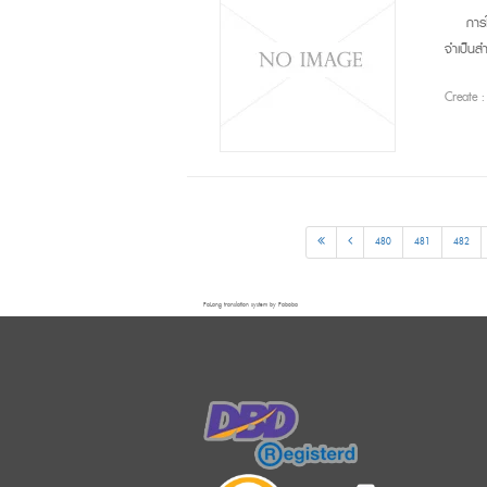
การ
จำเป็นส
Create 
480
481
482
FaLang translation system by Faboba