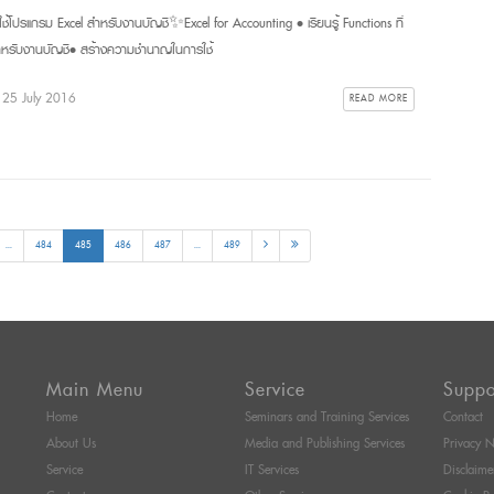
ใช้โปรแกรม Excel สำหรับงานบัญชี✨Excel for Accounting • เรียนรู้ Functions ที่
ำหรับงานบัญชี• สร้างความชำนาญในการใช้
: 25 July 2016
READ MORE
...
484
485
486
487
...
489
Main Menu
Service
Suppo
Home
Seminars and Training Services
Contact
About Us
Media and Publishing Services
Privacy N
Service
IT Services
Disclaime