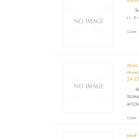
โครงก
โคร
t s P r
Create 
เชิญร
showc
24-25
เช
TECHNO
ACCOUN
Create 
excel