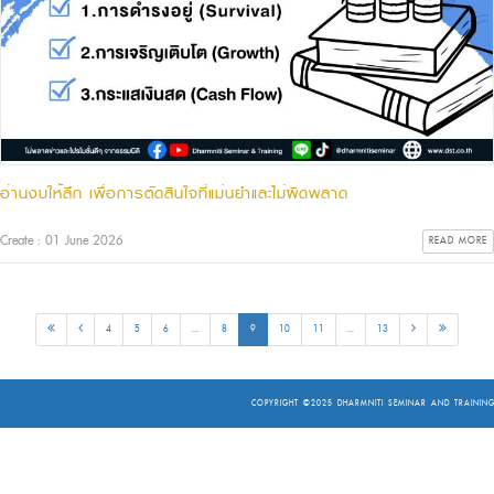
อ่านงบให้ลึก เพื่อการตัดสินใจที่แม่นยำและไม่ผิดพลาด
Create : 01 June 2026
READ MORE
4
5
6
...
8
9
10
11
...
13
COPYRIGHT ©2025
DHARMNITI SEMINAR AND TRAINING