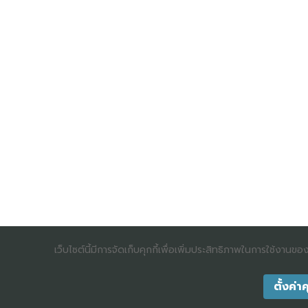
เว็บไซต์นี้มีการจัดเก็บคุกกี้เพื่อเพิ่มประสิทธิภาพในการใช้งานข
ตั้งค่าค