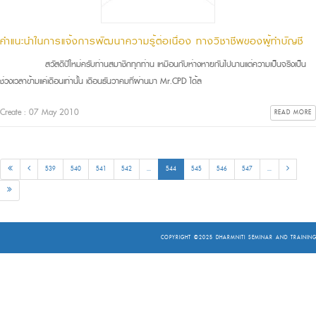
คำแนะนำในการแจ้งการพัฒนาความรู้ต่อเนื่อง ทางวิชาชีพของผู้ทำบัญชี
สวัสดีปีใหม่ครับท่านสมาชิกทุกท่าน เหมือนกับห่างหายกันไปนานแต่ความเป็นจริงเป็น
ช่วงเวลาข้ามแค่เดือนเท่านั้น เดือนธันวาคมที่ผ่านมา Mr.CPD ได้ล
Create : 07 May 2010
READ MORE
539
540
541
542
...
544
545
546
547
...
COPYRIGHT ©2025
DHARMNITI SEMINAR AND TRAINING