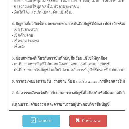
- การจ่ายเงินให้บุคคลธรรมดา ไม่มีใบเสร็จรับเงิน, ไม่มีการหักภาษี ณ ที่จ่
- การจ่ายเงินให้บุคคลที่ไม่มีบัตรประชาชน
- เงินใต้โต๊ะ , เงินกินเปล่า , เงินแป๊ะเจี๊ยะ
4. ปัญหาเกี่ยวกับเช็ค ผลกระทบทางการบันทึกบัญชีที่ต้องระมัดระวังพร้
- เช็ครับล่วงหน้า
- เช็คค้างจ่าย
- เช็คระหว่างทาง
- เช็คเด้ง
5. ข้อบกพร่องที่เกี่ยวกับการบันทึกบัญชีพร้อมแก้ไขให้ถูกต้อง
- บันทึกรายการบัญชีไม่สอดคล้องกับเอกสารหลักฐานการบัญชี
- บันทึกรายการในบัญชีไม่เป็นไปตามหลักการบัญชีที่รับรองทั่วไปและมา
6. การกระทบยอดรายรับ –รายจ่าย กับ Bank Statement กรณีเอกสารไม่ครบถ
7. ข้อควรระมัดระวังเกี่ยวกับเอกสารทางบัญชีเพื่อป้องกันข้อผิดพลาดที่เกิดขึ
8.คุณธรรม จริยธรรม และจรรยาบรรณผู้ประกอบวิชาชีพบัญชี
โบรชัวร์
ปิดรับจอง