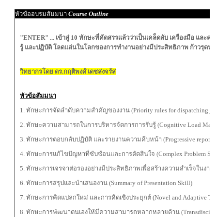
หัวข้ออบรมสัมมนา
Course Outline
"ENTER" ... เข้าสู่ 10 ทักษะที่คัดสรรแล้วว่าเป็นเคล็ดลับ เครื่องมือ และคุณสม
รู้ และปฏิบัติ โลดแล่นในโลกของการทำงานอย่างมีประสิทธิภาพ ก้าวรุดหน
วิทยากรโดย ดร.กฤติพงศ์ เดชส่งจรัส
หัวข้อสัมมนา
1. ทักษะการจัดลำดับความสำคัญของงาน (Priority rules for dispatching jobs
2. ทักษะความสามารถในการบริหารจัดการการรับรู้ (Cognitive Load Manag
3. ทักษะการตอบกลับปฏิบัติ และรายงานความคีบหน้า (Progressive reporting
4. ทักษะการแก้ไขปัญหาที่ซับซ้อนและการตัดสินใจ (Complex Problem Solv
5. ทักษะการเจรจาต่อรองอย่างมีประสิทธิภาพเพื่อสร้างความสำเร็จในงาน(Ef
6. ทักษะการสรุปและนำเสนองาน (Summary of Presentation Skill)
7. ทักษะการคิดแปลกใหม่ และการคิดเชิงประยุกต์ (Novel and Adaptive Thi
8. ทักษะการพัฒนาตนเองให้มีความสามารถหลากหลายด้าน (Transdisciplin