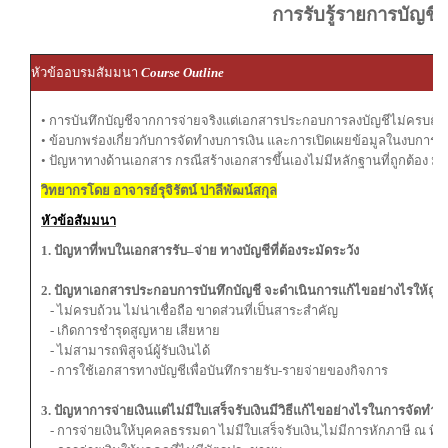
การรับรู้รายการบัญชี
หัวข้ออบรมสัมมนา
Course Outline
• การบันทึกบัญชีจากการจ่ายจริงแต่เอกสารประกอบการลงบัญชีไม่ครบถ้
• ข้อบกพร่องเกี่ยวกับการจัดทำงบการเงิน และการเปิดเผยข้อมูลในงบการเง
• ปัญหาทางด้านเอกสาร กรณีสร้างเอกสารขึ้นเองไม่มีหลักฐานที่ถูกต้อง มี
วิทยากรโดย อาจารย์รุจิรัตน์ ปาลีพัฒน์สกุล
หัวข้อสัมมนา
1. ปัญหาที่พบในเอกสารรับ–จ่าย ทางบัญชีที่ต้องระมัดระวัง
2. ปัญหาเอกสารประกอบการบันทึกบัญชี จะดำเนินการแก้ไขอย่างไรให้ถูกต
- ไม่ครบถ้วน ไม่น่าเชื่อถือ ขาดส่วนที่เป็นสาระสำคัญ
- เกิดการชำรุดสูญหาย เสียหาย
- ไม่สามารถพิสูจน์ผู้รับเงินได้
- การใช้เอกสารทางบัญชีเพื่อบันทึกรายรับ-รายจ่ายของกิจการ
3. ปัญหาการจ่ายเงินแต่ไม่มีใบเสร็จรับเงินมีวิธีแก้ไขอย่างไรในการจัดทำบั
- การจ่ายเงินให้บุคคลธรรมดา ไม่มีใบเสร็จรับเงิน,ไม่มีการหักภาษี ณ ที่จ