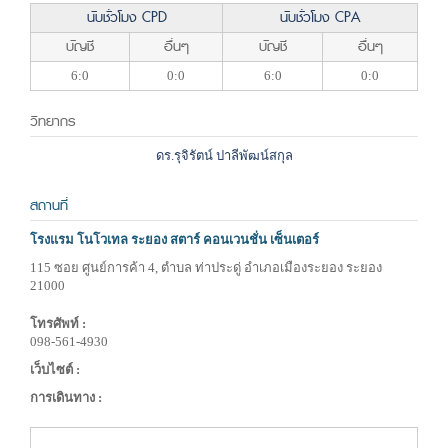
นับชั่วโมง CPD
นับชั่วโมง CPA
บัญชี
อื่นๆ
บัญชี
อื่นๆ
6:0
0:0
6:0
0:0
วิทยากร
ดร.รุจิรัตน์ ปาลีพัฒน์สกุล
สถานที่
โรงแรม โนโวเทล ระยอง สตาร์ คอนเวนชั่น เซ็นเตอร์
115 ซอย ศูนย์การค้า 4, ตำบล ท่าประดู่ อำเภอเมืองระยอง ระยอง
21000
โทรศัพท์ :
098-561-4930
เว็บไซต์ :
การเดินทาง :