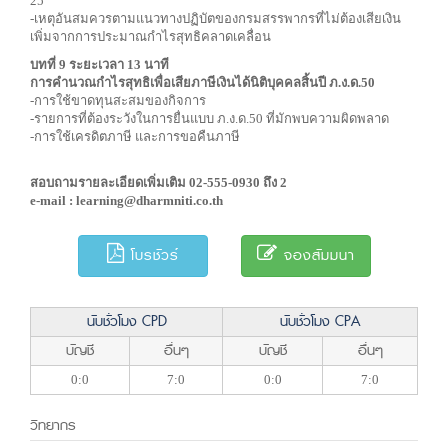
25
-เหตุอันสมควรตามแนวทางปฏิบัตของกรมสรรพากรที่ไม่ต้องเสียเงิน
เพิ่มจากการประมาณกำไรสุทธิคลาดเคลื่อน
บทที่ 9 ระยะเวลา 13 นาที
การคำนวณกำไรสุทธิเพื่อเสียภาษีเงินได้นิติบุคคลสิ้นปี ภ.ง.ด.50
-การใช้ขาดทุนสะสมของกิจการ
-รายการที่ต้องระวังในการยื่นแบบ ภ.ง.ด.50 ที่มักพบความผิดพลาด
-การใช้เครดิตภาษี และการขอคืนภาษี
สอบถามรายละเอียดเพิ่มเติม 02-555-0930 ถึง 2
e-mail :
learning@dharmniti.co.th
โบรชัวร์
จองสัมมนา
นับชั่วโมง CPD
นับชั่วโมง CPA
บัญชี
อื่นๆ
บัญชี
อื่นๆ
0:0
7:0
0:0
7:0
วิทยากร