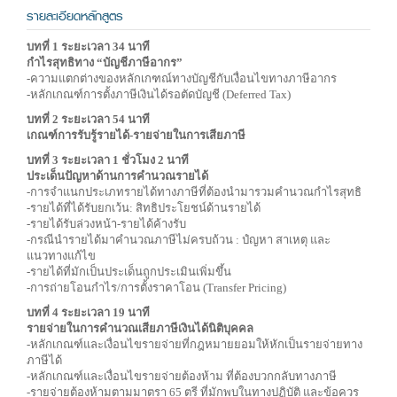
รายละเอียดหลักสูตร
บทที่ 1 ระยะเวลา 34 นาที
กำไรสุทธิทาง “บัญชีภาษีอากร”
-ความแตกต่างของหลักเกฑณ์ทางบัญชีกับเงื่อนไขทางภาษีอากร
-หลักเกณฑ์การตั้งภาษีเงินได้รอตัดบัญชี (Deferred Tax)
บทที่ 2 ระยะเวลา 54 นาที
เกณฑ์การรับรู้รายได้-รายจ่ายในการเสียภาษี
บทที่ 3 ระยะเวลา 1 ชั่วโมง 2 นาที
ประเด็นปัญหาด้านการคำนวณรายได้
-การจำแนกประเภทรายได้ทางภาษีที่ต้องนำมารวมคำนวณกำไรสุทธิ
-รายได้ที่ได้รับยกเว้น: สิทธิประโยชน์ด้านรายได้
-รายได้รับล่วงหน้า-รายได้ค้างรับ
-กรณีนำรายได้มาคำนวณภาษีไม่ครบถ้วน : ปํญหา สาเหตุ และ
แนวทางแก้ไข
-รายได้ที่มักเป็นประเด็นถูกประเมินเพิ่มขึ้น
-การถ่ายโอนกำไร/การตั้งราคาโอน (Transfer Pricing)
บทที่ 4 ระยะเวลา 19 นาที
รายจ่ายในการคำนวณเสียภาษีเงินได้นิติบุคคล
-หลักเกณฑ์และเงื่อนไขรายจ่ายที่กฎหมายยอมให้หักเป็นรายจ่ายทาง
ภาษีได้
-หลักเกณฑ์และเงื่อนไขรายจ่ายต้องห้าม ที่ต้องบวกกลับทางภาษี
-รายจ่ายต้องห้ามตามมาตรา 65 ตรี ที่มักพบในทางปฏิบัติ และข้อควร