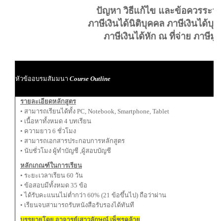
ปัญหา วิธีแก้ไข และข้อควรระวัง 
ภาษีเงินได้นิติบุคคล ภาษีเงินได้
ภาษีเงินได้หัก ณ ที่จ่าย ภาษีมูล
ผ
หัวข้ออบรมสัมมนา
Course Outline
ผู
รายละเอียดหลักสูตร
• สามารถเรียนได้ทั้ง PC, Notebook, Smartphone, Tablet
• เนื้อหาทั้งหมด 4 บทเรียน
• ความยาว 6 ชั่วโมง
• สามารถเอกสารประกอบการหลักสูตร
• นับชั่วโมง ผู้ทำบัญชี ,ผู้สอบบัญชี
หลักเกณฑ์ในการเรียน
• ระยะเวลาเรียน 60 วัน
• ข้อสอบมีทั้งหมด 35 ข้อ
• ได้รับคะแนนไม่ต่ำกว่า 60% (21 ข้อขึ้นไป) ถือว่าผ่าน
• เรียนจบสามารถรับหนังสือรับรองได้ทันที
บรรยายโดย อาจารย์เสาวลักษณ์ เพ็ชรคล้าย