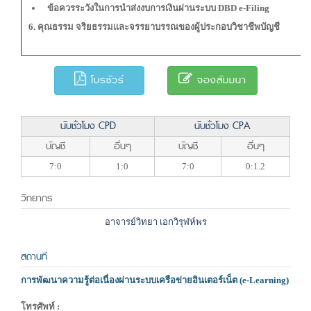
ข้อควรระวังในการนำส่งงบการเงินผ่านระบบ DBD e-Filing
6. คุณธรรม จริยธรรมและจรรยาบรรณของผู้ประกอบวิชาชีพบัญชี
โบรชัวร์
จองสัมมนา
นับชั่วโมง CPD
นับชั่วโมง CPA
บัญชี
อื่นๆ
บัญชี
อื่นๆ
7:0
1:0
7:0
0:1.2
วิทยากร
อาจารย์วิทยา เอกวิรุฬห์พร
สถานที่
การพัฒนาความรู้ต่อเนื่องผ่านระบบเครือข่ายอินเตอร์เน็ต (e-Learning)
โทรศัพท์ :