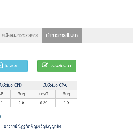
×
สมัครสมาชิกวารสาร
กำหนดการสัมมนา
โบรชัวร์
จองสัมมนา
ับชั่วโมง CPD
นับชั่วโมง CPA
ชี
อื่นๆ
บัญชี
อื่นๆ
30
0:0
6:30
0:0
ร
อาจารย์ณัฏฐกิตติ์ ญเจริญปัญญายิ่ง