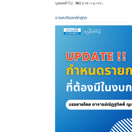
บุคคลทั่วไป :
963
บาท
( รวม VAT )
รายละเอียดหลักสูตร