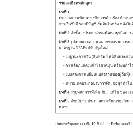
รายละเอียดหลักสูตร
บทที่ 1
ประกาศกรมพัฒนาธุรกิจการค้า เรื่อง กำหนดรา
การเงินซึ่งมี รอบปีบัญชีเริ่มต้นในหรือ หลังวั
บทที่ 2
คำชี้แจงประกาศกรมพัฒนาธุรกิจการค้า
บทที่ 3
รูปแบบและความหมายของรายการย่อในงบก
มาตรฐาน NPAEs ปรับปรุงใหม่
• งบฐานะการเงิน (สินทรัพย์ หนี้สินและส่วนขอ
• การเลือกแสดงบกำไรขาดทุน หรืองบกำไรขา
• งบแสดงการเปลี่ยนแปลงส่วนของผู้ถือหุ้น
• หมายเหตุประกอบงบการเงิน ข้อมูลทั่วไ
บทที่ 4
สรุปหลักการที่เพิ่มเติม / แก้ไข ของ T
บทที่ 5
คำอธิบาย ประกาศกรมพัฒนาธุรกิจการค
หมาย
: InternetExplorer เวอร์ชั่น 10 ขึ้นไป
: Firefox เวอร์ชั่น