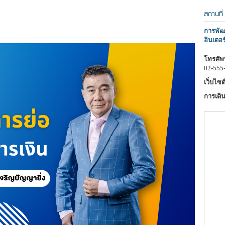
สถานที่
การพัฒน
อินเตอร
โทรศัพท
02-555
เว็บไซต์
การเดิน