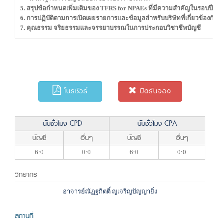
5.
สรุปข้อกำหนดเพิ่มเติมของ
TFRS for NPAEs
ที่มีความสำคัญในรอบปีที่
6.
การปฏิบัติตามการเปิดเผยรายการและข้อมูลสำหรับบริษัทที่เกี่ย
7. คุณธรรม จริยธรรมและจรรยาบรรณในการประกอบวิชาชีพบัญชี
โบรชัวร์
ปิดรับจอง
นับชั่วโมง CPD
นับชั่วโมง CPA
บัญชี
อื่นๆ
บัญชี
อื่นๆ
6:0
0:0
6:0
0:0
วิทยากร
อาจารย์ณัฏฐกิตติ์ ญเจริญปัญญายิ่ง
สถานที่