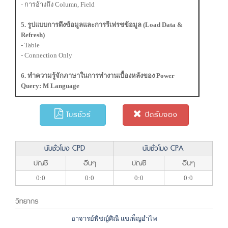
- การอ้างถึง Column, Field
5. รูปแบบการดึงข้อมูลและการรีเฟรชข้อมูล (Load Data &
Refresh)
- Table
- Connection Only
6. ทำความรู้จักภาษาในการทำงานเบื้องหลังของ Power
Query: M Language
โบรชัวร์
ปิดรับจอง
นับชั่วโมง CPD
นับชั่วโมง CPA
บัญชี
อื่นๆ
บัญชี
อื่นๆ
0:0
0:0
0:0
0:0
วิทยากร
อาจารย์พิชญ์ศิณี แขเพ็ญอำไพ