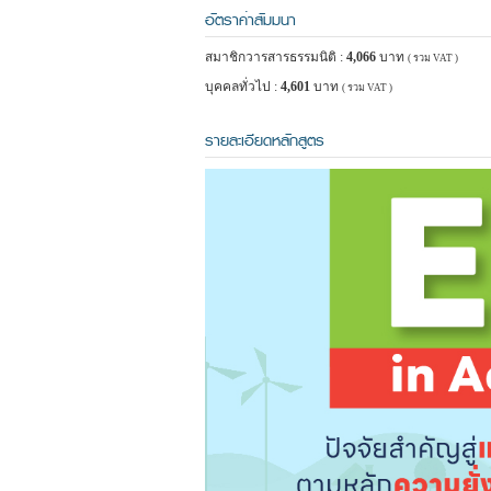
อัตราค่าสัมมนา
สมาชิกวารสารธรรมนิติ :
4,066
บาท
( รวม VAT )
บุคคลทั่วไป :
4,601
บาท
( รวม VAT )
รายละเอียดหลักสูตร