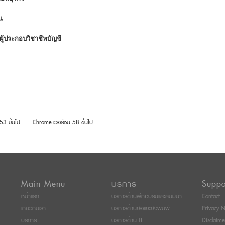
น
้ประกอบวิชาชีพบัญชี
 53 ขึ้นไป
: Chrome เวอร์ชั่น 58 ขึ้นไป
Main Menu
บริการ
Suppo
หน้าแรก
บริการด้านฝึกอบรมและสัมมนา
Contact
เกี่ยวกับเรา
บริการด้านสื่อและสิ่งพิมพ์
Privacy N
บริการ
บริการด้าน IT
Disclaime