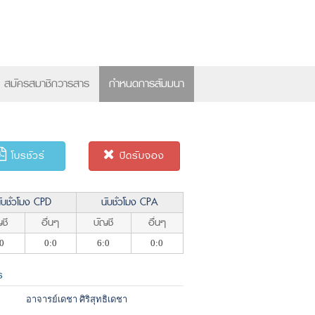
×
สมัครสมาชิกวารสาร
กำหนดการสัมมนา
โบรชัวร์
ปิดรับจอง
ับชั่วโมง CPD
นับชั่วโมง CPA
ชี
อื่นๆ
บัญชี
อื่นๆ
0
0:0
6:0
0:0
ร
อาจารย์เดชา ศิริสุทธิเดชา