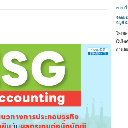
สถานที่
จัดอบร
บัญชี นั
โทรศัพท
เว็บไซต์
การเดิน