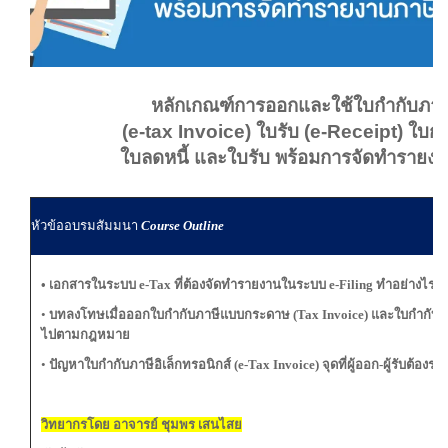
หลักเกณฑ์การออกและใช้ใบกำกับภาษีอ
(e-tax Invoice) ใบรับ (e-Receipt) ใบกำก
ใบลดหนี้ และใบรับ พร้อมการจัดทำรายงา
หัวข้ออบรมสัมมนา
Course Outline
• เอกสารในระบบ e-Tax ที่ต้องจัดทำรายงานในระบบ e-Filing ทำอย่างไร?
•
บทลงโทษเมื่อออกใบกำกับภาษีแบบกระดาษ (Tax Invoice) และใบกำกับภาษีอ
ไปตามกฎหมาย
•
ปัญหาใบกำกับภาษีอิเล็กทรอนิกส์ (e-Tax Invoice) จุดที่ผู้ออก-ผู้รับต้อง
วิทยากรโดย อาจารย์ ชุมพร เสนไสย