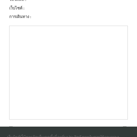
เว็บไซต์ :
การเดินทาง :