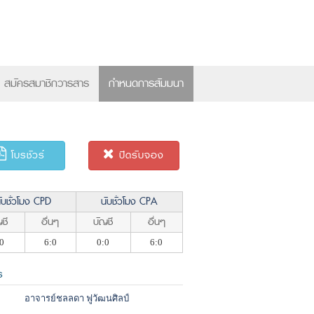
×
สมัครสมาชิกวารสาร
กำหนดการสัมมนา
โบรชัวร์
ปิดรับจอง
ับชั่วโมง CPD
นับชั่วโมง CPA
ชี
อื่นๆ
บัญชี
อื่นๆ
0
6:0
0:0
6:0
ร
อาจารย์ชลลดา ฟูวัฒนศิลป์