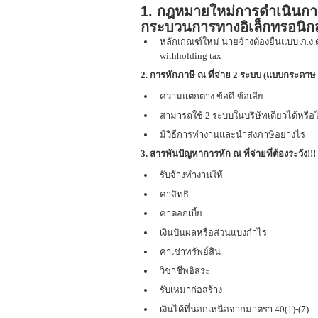
1. กฎหมายใหม่การดำเนินการ
กระบวนการทางอิเล็กทรอนิกส
หลักเกณฑ์ใหม่ นายจ้างต้องยื่นแบบ ภ.ง.ด.
withholding tax
2. การหักภาษี ณ ที่จ่าย 2 ระบบ (
แบบกระดาษ
ความแตกต่าง ข้อดี-ข้อเสีย
สามารถใช้ 2 ระบบในบริษัทเดียวได้หรือไ
มีวิธีการทำงานและนำส่งภาษีอย่างไร
3. สารพันปัญหาการหัก ณ ที่จ่ายที่ต้องระวัง!
รับจ้างทำงานให้
ค่าสิทธิ
ค่าดอกเบี้ย
เงินปันผลหรือส่วนแบ่งกำไร
ค่าเช่าทรัพย์สิน
วิชาชีพอิสระ
รับเหมาก่อสร้าง
เงินได้ที่นอกเหนือจากมาตรา 40(1)-(7)