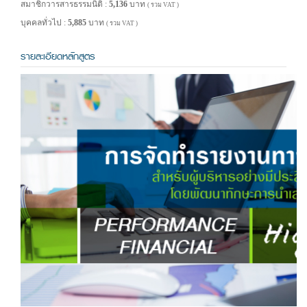
สมาชิกวารสารธรรมนิติ :
5,136
บาท
( รวม VAT )
บุคคลทั่วไป :
5,885
บาท
( รวม VAT )
รายละเอียดหลักสูตร