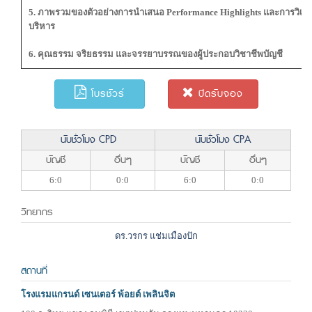
5. ภาพรวมของตัวอย่างการนำเสนอ Performance Highlights และการวิเคร
บริหาร
6. คุณธรรม จริยธรรม และจรรยาบรรณของผู้ประกอบวิชาชีพบัญชี
โบรชัวร์
ปิดรับจอง
นับชั่วโมง CPD
นับชั่วโมง CPA
บัญชี
อื่นๆ
บัญชี
อื่นๆ
6:0
0:0
6:0
0:0
วิทยากร
ดร.วรกร แช่มเมืองปัก
สถานที่
โรงแรมแกรนด์ เซนเตอร์ พ้อยต์ เพลินจิต