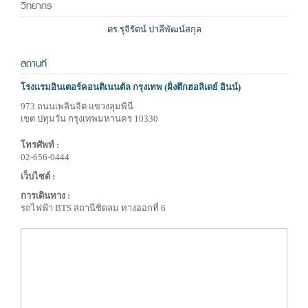
วิทยากร
ดร.รุจิรัตน์ ปาลีพัฒน์สกุล
สถานที่
โรงแรมอินเตอร์คอนติเนนตัล กรุงเทพ (ฝั่งตึกฮอลิเดย์ อินน์)
973 ถนนเพลินจิต แขวงลุมพินี
เขต ปทุมวัน กรุงเทพมหานคร 10330
โทรศัพท์ :
02-656-0444
เว็บไซต์ :
การเดินทาง :
รถไฟฟ้า BTS สถานีชิดลม ทางออกที่ 6