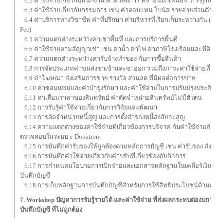
6.2 ค่าใช้จ่ายเกี่ยวกับพนักงาน ค่าสวัสดิการ ที่จ่ายนอกเหนือจาก Payroll 
6.3 ค่าใช้จ่ายเกี่ยวกับกรรมการ เช่น ค่าตอบแทน โบนัส รายจ่ายส่วนตัว
6.4 ค่าบริการทางวิชาชีพ ค่าที่ปรึกษา ค่าบริหารที่เรียกเก็บระหว่างกัน (M
Fee)
6.5 ความแตกต่างระหว่างค่าเช่าพื้นที่ และการบริการพื้นที่
6.6 ค่าใช้จ่ายตามสัญญาเช่า เช่น ค่าน้ำ ค่าไฟ ค่าภาษีโรงเรือนและที่ดิน
6.7 ความแตกต่างระหว่างค่ารับจ้างทำของ กับการซื้อสินค้า
6.8 การจัดประเภทค่าขนส่งขาเข้าและขาออก รวมถึงภาระค่าใช้จ่ายที่เกี่
6.9 ค่าโฆษณา ส่งเสริมการขาย รางวัล ส่วนลด ที่มีผลต่อการขาย
6.10 ค่าซ่อมแซมและค่าบำรุงรักษา และค่าใช้จ่ายในการปรับปรุงประสิทธ
6.11
ค่าเสื่อมราคาของสินทรัพย์ ค่าตัดจำหน่ายสินทรัพย์ไม่มีตัวตน
6.12 การรับรู้ค่าใช้จ่ายเกี่ยวกับการวิจัยและพัฒนา
6.13 การตัดจำหน่ายหนี้สูญ และการตั้งสำรองหนี้สงสัยจะสูญ
6.14 ความแตกต่างของค่าใช้จ่ายที่เกี่ยวข้องการบริจาค กับค่าใช้จ่ายสำ
ตรวจสอบในระบบ e-Donation
6.15 การบันทึกค่ารับรองให้ถูกต้องตามหลักการบัญชี เช่น ค่ารับรอง ส่ง
6.16 การบันทึกค่าใช้จ่ายเกี่ยวกับค่าปรับที่เกี่ยวข้องกับกิจการ
6.17 การกำหนดนโยบายการเบิกจ่ายและเอกสารหลักฐานในเคลียร์เงินทด
บันทึกบัญชี
6.18 การเก็บหลักฐานการบันทึกบัญชีสำหรับการใช้สิทธิประโยชน์ด้านการห
7. Workshop ปัญหาการรับรู้รายได้ และค่าใช้จ่าย ที่ส่งผลกระทบต่องบก
บันทึกบัญชี ที่ไม่ถูกต้อง