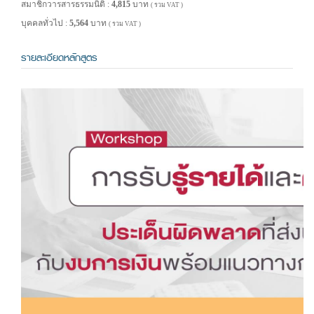
สมาชิกวารสารธรรมนิติ :
4,815
บาท
( รวม VAT )
บุคคลทั่วไป :
5,564
บาท
( รวม VAT )
รายละเอียดหลักสูตร