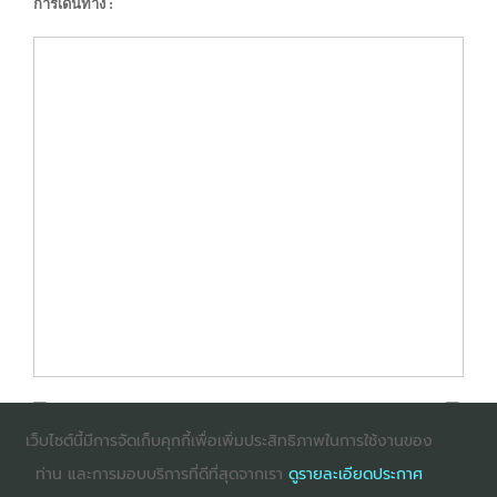
การเดินทาง :
เว็บไซต์นี้มีการจัดเก็บคุกกี้เพื่อเพิ่มประสิทธิภาพในการใช้งานของ
ท่าน และการมอบบริการที่ดีที่สุดจากเรา
ดูรายละเอียดประกาศ
: InternetExplorer เวอร์ชั่น 10 ขึ้นไป
: Firefox เวอร์ชั่น