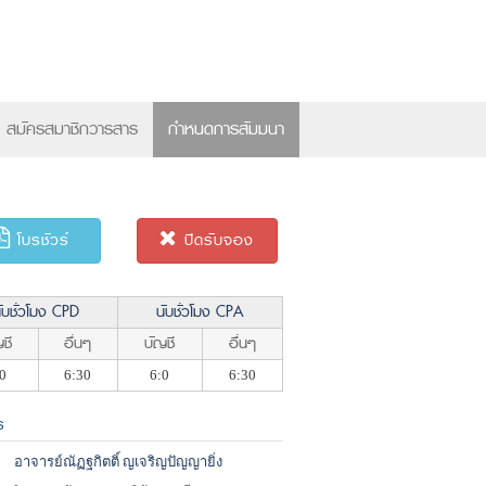
×
สมัครสมาชิกวารสาร
กำหนดการสัมมนา
โบรชัวร์
ปิดรับจอง
ับชั่วโมง CPD
นับชั่วโมง CPA
ชี
อื่นๆ
บัญชี
อื่นๆ
0
6:30
6:0
6:30
ร
อาจารย์ณัฏฐกิตติ์ ญเจริญปัญญายิ่ง