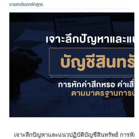
รายละเอียดหลักสูตร
เจาะลึกปัญหาและแนวปฏิบัติบัญชีสินทรัพย์ การหักค