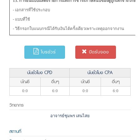
13
. การยื่นแบบแสดงรายการและการชำระภาษีสิ้นปีของผู้ถูกเลิกจ้าง เกษีย
- เอกสารที่ใช้ประกอบ
- แบบที่ใช้
- วิธีกรอกใบแนบกรณีได้รับเงินได้ครั้งเดียวเพราะเหตุออกจากงาน
โบรชัวร์
ปิดรับจอง
นับชั่วโมง CPD
นับชั่วโมง CPA
บัญชี
อื่นๆ
บัญชี
อื่นๆ
0:0
6:0
0:0
6:0
วิทยากร
อาจารย์ชุมพร เสนไสย
สถานที่