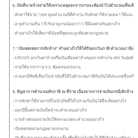
6
. เงินที่นายจ้างจ่ายให้เพราะเหตุออกจากงานจะต้องนำไปคำนวณเพื่อเสียภ
- หักค่าใช้จ่าย 7,000 คูณจำนวนปีที่ทำงาน กับหักค่าให้จ่ายเหมา วิธีแล
- อายุทำงานเกิน 5 ปี กับอายุงานน้อยกว่า 5 ปีมีผลต่างกันอย่างไร
- ทำอย่างไรให้เสียภาษีน้อยที่สุดและถูกต้องตามกฎหมาย
7
. “เงินชดเชยการเลิกจ้าง” ทำอย่างไรให้ได้รับยกเว้นภาษี คำนวณภาษีอย่
- UPDATE ยกเว้นค่าจ้างหรือเงินเดือนค่าจ้างของการทำงาน 400 วันสุดท้าย
-
จ่ายให้มากกว่า พ.ร.บ. คุ้มครองแรงงาน
- ลาออกมีสิทธิเลือกไม่นำเงินที่ได้ไปคำนวณภาษีกับเงินได้ประเภทอื่นหรือไ
8
. ปัญหาการคำนวณหักภาษี ณ ที่จ่าย เนื่องจากการจ่ายเงินกรณีเลิกจ้าง เก
-
การหักค่าใช้จ่ายกรณีไม่นำเงินที่ได้ไปรวมกับเงินได้อื่น คิดอย่างไร
- ออกปีนี้แต่จ่ายเงินปีหน้าจะคำนวณอย่างไร
- นายจ้างทยอยจ่ายเงินให้หลายงวดจะคำนวณอย่างไร
- เงินชดเชยตามกฎหมายแรงงาน
- เงินที่จ่ายจากกองทุนสำรองเลี้ยงชีพที่จ่ายไม่ทันในปีที่เลิกจ้าง เกษียณ, Ear