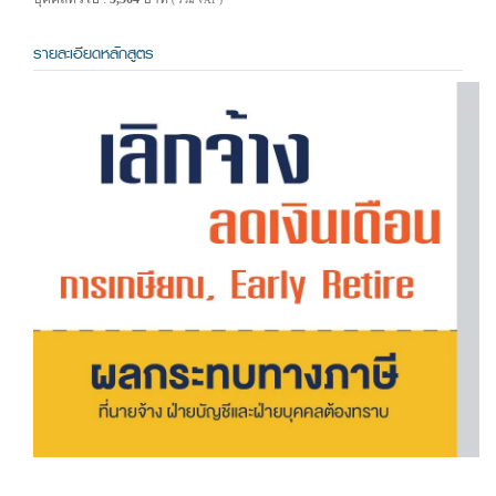
( รวม VAT )
รายละเอียดหลักสูตร