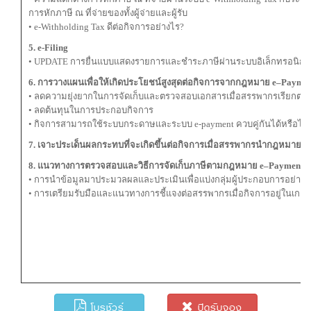
การหักภาษี ณ ที่จ่ายของทั้งผู้จ่ายและผู้รับ
• e-Withholding Tax ดีต่อกิจการอย่างไร?
5. e-Filing
• UPDATE การยื่นแบบแสดงรายการและชำระภาษีผ่านระบบอิเล็กทรอนิกส
6. การวางแผนเพื่อให้เกิดประโยชน์สูงสุดต่อกิจการจากกฎหมาย e–Payme
• ลดความยุ่งยากในการจัดเก็บและตรวจสอบเอกสารเมื่อสรรพากรเรียกตรว
• ลดต้นทุนในการประกอบกิจการ
• กิจการสามารถใช้ระบบกระดาษและระบบ e-payment ควบคู่กันได้หรือไม่ 
7. เจาะประเด็นผลกระทบที่จะเกิดขึ้นต่อกิจการเมื่อสรรพากรนำกฎหมาย e
8. แนวทางการตรวจสอบและวิธีการจัดเก็บภาษีตามกฎหมาย e–Payment ที่
• การนำข้อมูลมาประมวลผลและประเมินเพื่อแบ่งกลุ่มผู้ประกอบการอย่างไรอ
• การเตรียมรับมือและแนวทางการชี้แจงต่อสรรพากรเมื่อกิจการอยู่ในเกณฑ
โบรชัวร์
ปิดรับจอง