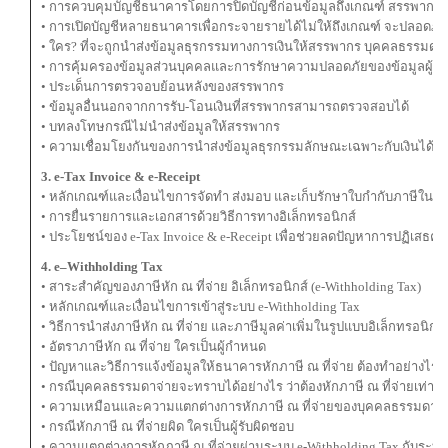
• การควบคุมบัญชีธนาคารโดยการปิดบัญชีก่อนข้อมูลถึงเกณฑ์ สรรพากรจ
• การเปิดบัญชีหลายธนาคารเพื่อกระจายรายได้ไม่ให้ถึงเกณฑ์ จะปลอดภั
• ใคร? ที่จะถูกนำส่งข้อมูลธุรกรรมทางการเงินให้สรรพากร บุคคลธรรมดา, 
• การคุ้มครองข้อมูลส่วนบุคคลและการรักษาความปลอดภัยของข้อมูลผู้เสี
• ประเด็นการตรวจอบย้อนหลังของสรรพากร
• ข้อมูลอื่นนอกจากการรับ-โอนเงินที่สรรพากรสามารถตรวจสอบได้
• บทลงโทษกรณีไม่นำส่งข้อมูลให้สรรพากร
• ความเชื่อมโยงกันของการนำส่งข้อมูลธุรกรรมลักษณะเฉพาะกับเงินได้จ
3. e-Tax Invoice & e-Receipt
• หลักเกณฑ์และเงื่อนไขการจัดทำ ส่งมอบ และเก็บรักษาใบกำกับภาษีในรูปแ
• การยื่นรายการและเอกสารด้วยวิธีการทางอิเล็กทรอนิกส์
• ประโยชน์ของ e-Tax Invoice & e-Receipt เพื่อช่วยลดปัญหาการปฏิเสธควา
4. e–Withholding Tax
• สาระสำคัญของภาษีหัก ณ ที่จ่าย อิเล็กทรอนิกส์ (e-Withholding Tax)
• หลักเกณฑ์และเงื่อนไขการเข้าสู่ระบบ e-Withholding Tax
• วิธีการนำส่งภาษีหัก ณ ที่จ่าย และภาษีมูลค่าเพิ่มในรูปแบบอิเล็กทรอนิกส
• อัตราภาษีหัก ณ ที่จ่าย ใครเป็นผู้กำหนด
• ปัญหาและวิธีการแจ้งข้อมูลให้ธนาคารหักภาษี ณ ที่จ่าย ต้องทำอย่างไร?
• กรณีบุคคลธรรมดาจ่ายจะทราบได้อย่างไร ว่าต้องหักภาษี ณ ที่จ่ายเท่าไหร
• ความเหมือนและความแตกต่างการหักภาษี ณ ที่จ่ายของบุคคลธรรมดาแล
• กรณีหักภาษี ณ ที่จ่ายผิด ใครเป็นผู้รับผิดชอบ
• ความแตกต่างการหักภาษี ณ ที่จ่ายผ่านระบบ e-Withholding Tax กับระบบ