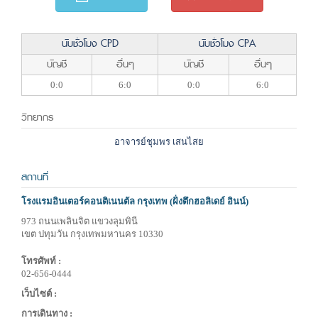
นับชั่วโมง CPD
นับชั่วโมง CPA
บัญชี
อื่นๆ
บัญชี
อื่นๆ
0:0
6:0
0:0
6:0
วิทยากร
อาจารย์ชุมพร เสนไสย
สถานที่
โรงแรมอินเตอร์คอนติเนนตัล กรุงเทพ (ฝั่งตึกฮอลิเดย์ อินน์)
973 ถนนเพลินจิต แขวงลุมพินี
เขต ปทุมวัน กรุงเทพมหานคร 10330
โทรศัพท์ :
02-656-0444
เว็บไซต์ :
การเดินทาง :