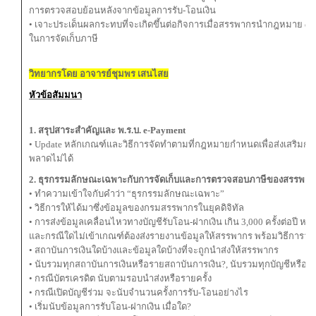
การตรวจสอบย้อนหลังจากข้อมูลการรับ-โอนเงิน
• เจาะประเด็นผลกระทบที่จะเกิดขึ้นต่อกิจการเมื่อสรรพากรนํากฎหมาย e–
ในการจัดเก็บภาษี
วิทยากรโดย อาจารย์ชุมพร เสนไสย
หัวข้อสัมมนา
1. สรุปสาระสำคัญและ พ.ร.บ. e-Payment
• Update หลักเกณฑ์และวิธีการจัดทำตามที่กฎหมายกำหนดเพื่อส่งเสริมการใ
พลาดไม่ได้
2. ธุรกรรมลักษณะเฉพาะกับการจัดเก็บและการตรวจสอบภาษีของสรรพาก
• ทำความเข้าใจกับคำว่า “ธุรกรรมลักษณะเฉพาะ”
• วิธีการให้ได้มาซึ่งข้อมูลของกรมสรรพากรในยุคดิจิทัล
• การส่งข้อมูลเคลื่อนไหวทางบัญชีรับโอน-ฝากเงิน เกิน 3,000 ครั้งต่อปี หรื
และกรณีใดไม่เข้าเกณฑ์ต้องส่งรายงานข้อมูลให้สรรพากร พร้อมวิธีการว
• สถาบันการเงินใดบ้างและข้อมูลใดบ้างที่จะถูกนำส่งให้สรรพากร
• นับรวมทุกสถาบันการเงินหรือรายสถาบันการเงิน?, นับรวมทุกบัญชีหรือร
• กรณีบัตรเครดิต นับตามรอบนำส่งหรือรายครั้ง
• กรณีเปิดบัญชีร่วม จะนับจำนวนครั้งการรับ-โอนอย่างไร
• เริ่มนับข้อมูลการรับโอน-ฝากเงิน เมื่อใด?