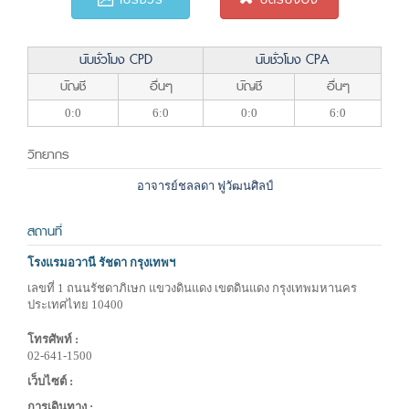
นับชั่วโมง CPD
นับชั่วโมง CPA
บัญชี
อื่นๆ
บัญชี
อื่นๆ
0:0
6:0
0:0
6:0
วิทยากร
อาจารย์ชลลดา ฟูวัฒนศิลป์
สถานที่
โรงแรมอวานี รัชดา กรุงเทพฯ
เลขที่ 1 ถนนรัชดาภิเษก แขวงดินแดง เขตดินแดง กรุงเทพมหานคร
ประเทศไทย 10400
โทรศัพท์ :
02-641-1500
เว็บไซต์ :
การเดินทาง :