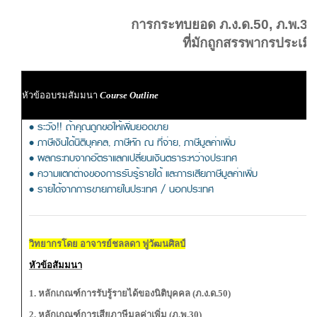
การกระทบยอด ภ.ง.ด.50, ภ.พ.30,
ที่มักถูกสรรพากรประเมิ
หัวข้ออบรมสัมมนา
Course Outline
• ระวัง!! ถ้าคุณถูกขอให้เพิ่มยอดขาย
• ภาษีเงินได้นิติบุคคล, ภาษีหัก ณ ที่จ่าย, ภาษีมูลค่าเพิ่ม
• ผลกระทบจากอัตราแลกเปลี่ยนเงินตราระหว่างประเทศ
• ความแตกต่างของการรับรู้รายได้ และการเสียภาษีมูลค่าเพิ่ม
• รายได้จากการขายภายในประเทศ / นอกประเทศ
วิทยากรโดย อาจารย์ชลลดา ฟูวัฒนศิลป์
หัวข้อสัมมนา
1.
หลักเกณฑ์การรับรู้รายได้ของนิติบุคคล (ภ.ง.ด.50)
2. หลักเกณฑ์การเสียภาษีมูลค่าเพิ่ม (ภ.พ.30)