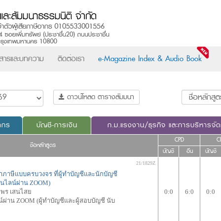
วสารและบทความ
ติดต่อเรา
e-Magazine Index & Audio Book
ดาวน์โหลด ตารางสัมมนา
ากร
บัญชี-การเงิน
ก.ม.แรงงาน/ธุรกิจ และการบริหารจั
CPD
C
ชื่อหลักสูตร
บัญชี
อื่น
บัญชี
21/1829Z
าภาษีแบบครบวงจร ที่ผู้ทำบัญชีและนักบัญชี
อนไลน์ผ่าน ZOOM)
มพร เสนไสย
0:0
6:0
0:0
ผ่าน ZOOM (ผู้ทำบัญชีและผู้สอบบัญชี นับ