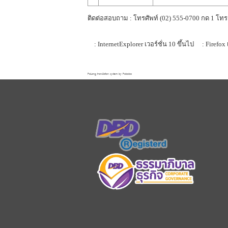
ติดต่อสอบถาม : โทรศัพท์ (02) 555-0700 กด 1 โทร
: InternetExplorer เวอร์ชั่น 10 ขึ้นไป
: Firefox 
FaLang translation system by Faboba