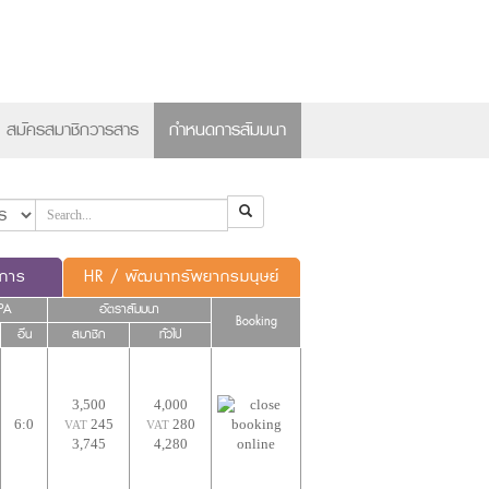
×
สมัครสมาชิกวารสาร
กำหนดการสัมมนา
ดการ
HR / พัฒนาทรัพยากรมนุษย์
PA
อัตราสัมมนา
Booking
อื่น
สมาชิก
ทั่วไป
3,500
4,000
6:0
245
280
VAT
VAT
3,745
4,280