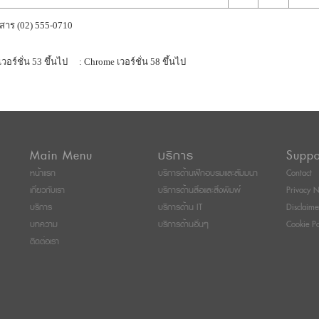
สาร (02) 555-0710
เวอร์ชั่น 53 ขึ้นไป
: Chrome เวอร์ชั่น 58 ขึ้นไป
Main Menu
บริการ
Suppo
หน้าแรก
บริการด้านฝึกอบรมและสัมมนา
Contact
เกี่ยวกับเรา
บริการด้านสื่อและสิ่งพิมพ์
Privacy N
บริการ
บริการด้าน IT
Disclaime
บทความ
บริการด้านอื่นๆ
Cookie Po
ติดต่อเรา