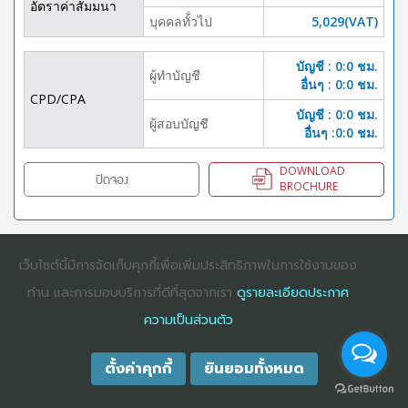
อัตราค่าสัมมนา
บุคคลทั้่วไป
5,029(VAT)
บัญชี : 0:0 ชม.
ผู้ทำบัญชี
อื่นๆ : 0:0 ชม.
CPD/CPA
บัญชี : 0:0 ชม.
ผู้สอบบัญชี
อื่นๆ :0:0 ชม.
DOWNLOAD
ปิดจอง
BROCHURE
เว็บไซต์นี้มีการจัดเก็บคุกกี้เพื่อเพิ่มประสิทธิภาพในการใช้งานของ
COPYRIGHT ©2025
DHARMNITI SEMINAR AND TRAINING CO., LTD
ALL
RIGHTS RESERVED. E-COMMERCIAL REGISTRATION 0105529026680
ท่าน และการมอบบริการที่ดีที่สุดจากเรา
ดูรายละเอียดประกาศ
ความเป็นส่วนตัว
ตั้งค่าคุกกี้
ยินยอมทั้งหมด