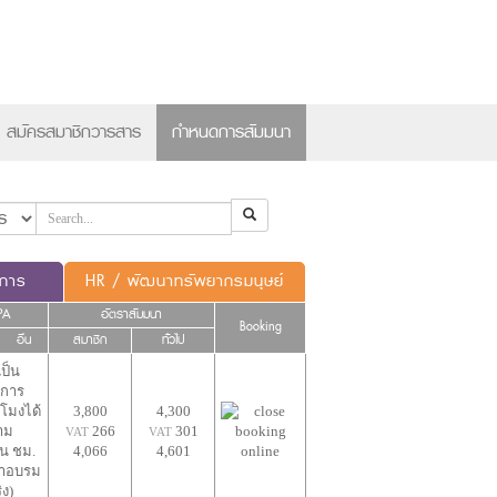
×
สมัครสมาชิกวารสาร
กำหนดการสัมมนา
ดการ
HR / พัฒนาทรัพยากรมนุษย์
PA
อัตราสัมมนา
Booking
อื่น
สมาชิก
ทั่วไป
เป็น
การ
วโมงได้
3,800
4,300
าม
266
301
VAT
VAT
น ชม.
4,066
4,601
้าอบรม
ิง)