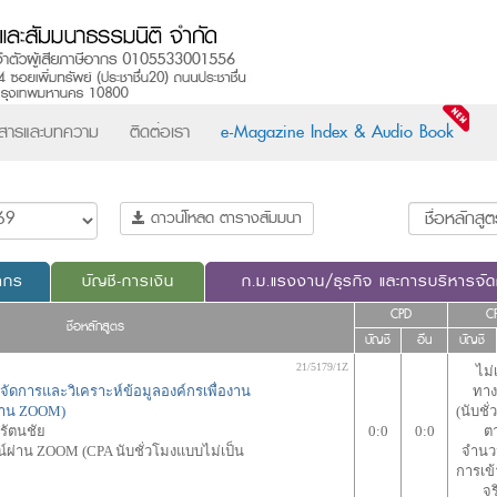
วสารและบทความ
ติดต่อเรา
e-Magazine Index & Audio Book
ดาวน์โหลด ตารางสัมมนา
ากร
บัญชี-การเงิน
ก.ม.แรงงาน/ธุรกิจ และการบริหารจั
CPD
C
ชื่อหลักสูตร
บัญชี
อื่น
บัญชี
21/5179/1Z
ไม่
รจัดการและวิเคราะห์ข้อมูลองค์กรเพื่องาน
ทาง
ผ่าน ZOOM)
(นับชั่
ีรัตนชัย
0:0
0:0
ต
ผ่าน ZOOM (CPA นับชั่วโมงแบบไม่เป็น
จำนว
การเข
จร