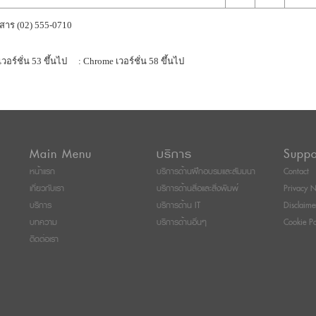
สาร (02) 555-0710
เวอร์ชั่น 53 ขึ้นไป
: Chrome เวอร์ชั่น 58 ขึ้นไป
Main Menu
บริการ
Suppo
หน้าแรก
บริการด้านฝึกอบรมและสัมมนา
Contact
เกี่ยวกับเรา
บริการด้านสื่อและสิ่งพิมพ์
Privacy N
บริการ
บริการด้าน IT
Disclaime
บทความ
บริการด้านอื่นๆ
Cookie Po
ติดต่อเรา