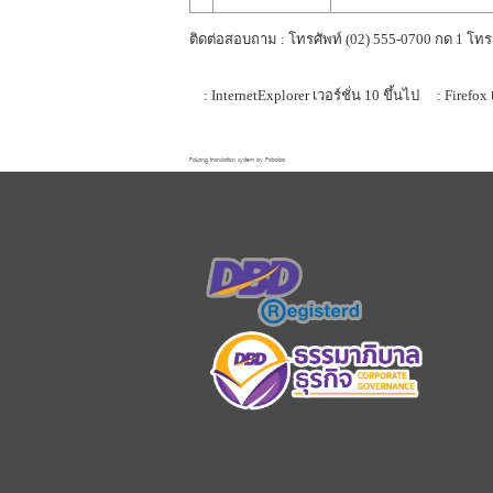
ติดต่อสอบถาม : โทรศัพท์ (02) 555-0700 กด 1 โทร
: InternetExplorer เวอร์ชั่น 10 ขึ้นไป
: Firefox 
FaLang translation system by Faboba