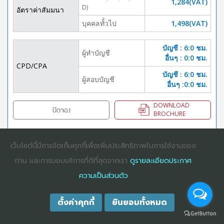
1,284(VAT)
D)
อัตราค่าสัมมนา
บุคคลทั้่วไป
1,498(VAT)
บัญชี : 6:0 ชม.
ผู้ทำบัญชี
อื่นๆ : 0:0 ชม.
CPD/CPA
บัญชี : 6:0 ชม.
ผู้สอบบัญชี
อื่นๆ :0:0 ชม.
DOWNLOAD
ปิดจอง
BROCHURE
เว็บไซต์นี้มีการจัดเก็บคุกกี้เพื่อเพิ่มประสิทธิภาพในการใช้งานของ
COPYRIGHT ©2025
DHARMNITI SEMINAR AND TRAINING CO., LTD
ALL
ท่าน และการมอบบริการที่ดีที่สุดจากเรา
ดูรายละเอียดประกาศ
RIGHTS RESERVED. E-COMMERCIAL REGISTRATION 0105529026680
ความเป็นส่วนตัว
ตั้งค่าคุกกี้
ยินยอมทั้งหมด