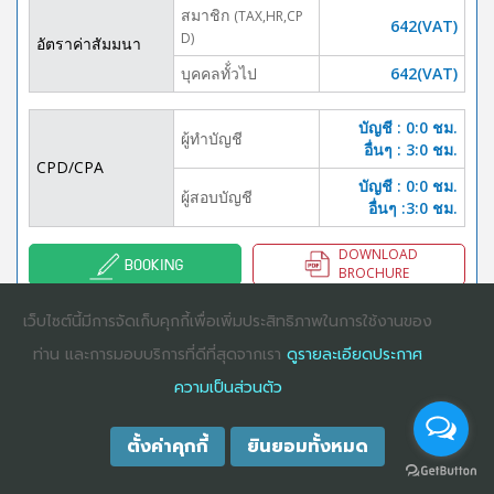
สมาชิก
(TAX,HR,CP
642(VAT)
D)
อัตราค่าสัมมนา
บุคคลทั้่วไป
642(VAT)
บัญชี : 0:0 ชม.
ผู้ทำบัญชี
อื่นๆ : 3:0 ชม.
CPD/CPA
บัญชี : 0:0 ชม.
ผู้สอบบัญชี
อื่นๆ :3:0 ชม.
DOWNLOAD
BOOKING
BROCHURE
เว็บไซต์นี้มีการจัดเก็บคุกกี้เพื่อเพิ่มประสิทธิภาพในการใช้งานของ
ท่าน และการมอบบริการที่ดีที่สุดจากเรา
ดูรายละเอียดประกาศ
COPYRIGHT ©2025
DHARMNITI SEMINAR AND TRAINING CO., LTD
ALL
ความเป็นส่วนตัว
RIGHTS RESERVED. E-COMMERCIAL REGISTRATION 0105529026680
ตั้งค่าคุกกี้
ยินยอมทั้งหมด