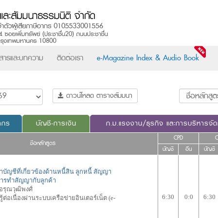
วสารและบทความ
ติดต่อเรา
e-Magazine Index & Audio Book
ดาวน์โหลด ตารางสัมมนา
ากร
บัญชี-การเงิน
ก.ม.แรงงาน/ธุรกิจ และการบริหารจั
CPD
ชื่อหลักสูตร
บัญชี
อื่น
บัญชี
ัญชีที่เกี่ยวข้องด้านหนี้สิน ลูกหนี้ สัญญา
กการทำสัญญากับลูกค้า
 อรุณวุฒิพงศ์
6:30
0:0
6:30
ต่อเนื่องผ่านระบบเครือข่ายอินเตอร์เน็ต (e-