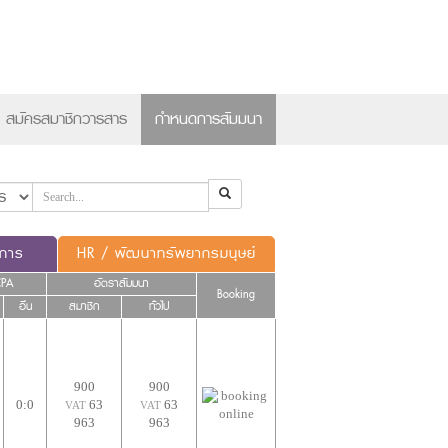
×
สมัครสมาชิกวารสาร
กำหนดการสัมมนา
ดการ
HR / พัฒนาทรัพยากรมนุษย์
CPA
อัตราสัมมนา
Booking
อื่น
สมาชิก
ทั่วไป
900
900
0:0
63
63
VAT
VAT
963
963