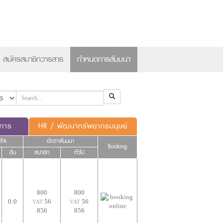
×
สมัครสมาชิกวารสาร
กำหนดการสัมมนา
ดการ
HR / พัฒนาทรัพยากรมนุษย์
CPA
อัตราสัมมนา
Booking
อื่น
สมาชิก
ทั่วไป
800
800
0:0
56
56
VAT
VAT
856
856