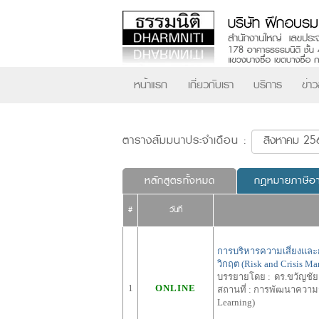
หน้าแรก
เกี่ยวกับเรา
บริการ
ข่า
ตารางสัมมนาประจำเดือน :
หลักสูตรทั้งหมด
กฎหมายภาษีอ
#
วันที่
การบริหารความเสี่ยงแล
วิกฤต (Risk and Crisis M
บรรยายโดย :
ดร.ขวัญชัย
1
ONLINE
สถานที่ :
การพัฒนาความรู้
Learning)