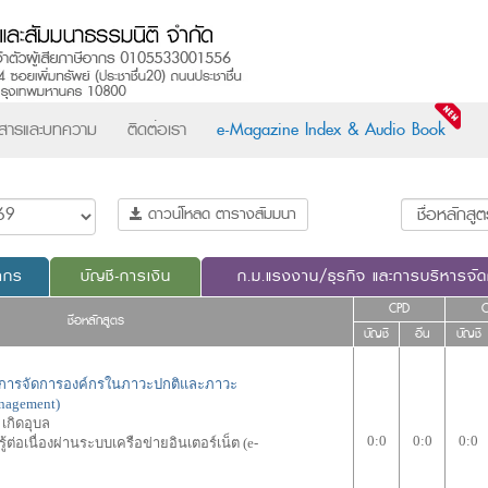
วสารและบทความ
ติดต่อเรา
e-Magazine Index & Audio Book
ดาวน์โหลด ตารางสัมมนา
ากร
บัญชี-การเงิน
ก.ม.แรงงาน/ธุรกิจ และการบริหารจั
CPD
ชื่อหลักสูตร
บัญชี
อื่น
บัญชี
ะการจัดการองค์กรในภาวะปกติและภาวะ
anagement)
 เกิดอุบล
0:0
0:0
0:0
ต่อเนื่องผ่านระบบเครือข่ายอินเตอร์เน็ต (e-