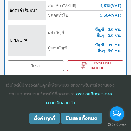
สมาชิก
4,815(VAT)
(TAX,HR)
อัตราค่าสัมมนา
บุคคลทั้่วไป
5,564(VAT)
บัญชี : 0:0 ชม.
ผู้ทำบัญชี
อื่นๆ : 6:0 ชม.
CPD/CPA
บัญชี : 0:0 ชม.
ผู้สอบบัญชี
อื่นๆ :6:0 ชม.
DOWNLOAD
ปิดจอง
BROCHURE
เว็บไซต์นี้มีการจัดเก็บคุกกี้เพื่อเพิ่มประสิทธิภาพในการใช้งานของ
ท่าน และการมอบบริการที่ดีที่สุดจากเรา
ดูรายละเอียดประกาศ
COPYRIGHT ©2025
DHARMNITI SEMINAR AND TRAINING CO., LTD
ALL
RIGHTS RESERVED. E-COMMERCIAL REGISTRATION 0105529026680
ความเป็นส่วนตัว
ตั้งค่าคุกกี้
ยินยอมทั้งหมด