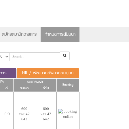
×
สมัครสมาชิกวารสาร
กำหนดการสัมมนา
ดการ
HR / พัฒนาทรัพยากรมนุษย์
CPA
อัตราสัมมนา
Booking
อื่น
สมาชิก
ทั่วไป
600
600
0:0
42
42
VAT
VAT
642
642