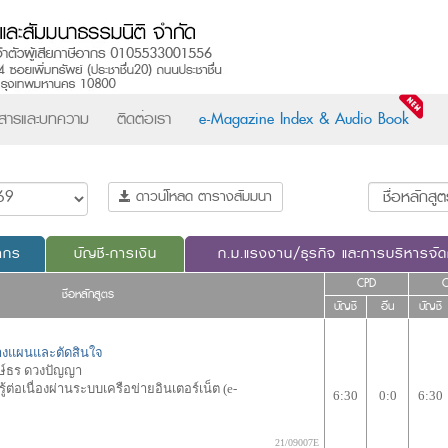
วสารและบทความ
ติดต่อเรา
e-Magazine Index & Audio Book
ดาวน์โหลด ตารางสัมมนา
ากร
บัญชี-การเงิน
ก.ม.แรงงาน/ธุรกิจ และการบริหารจั
CPD
ชื่อหลักสูตร
บัญชี
อื่น
บัญชี
วางแผนและตัดสินใจ
ษ์ธร ดวงปัญญา
ต่อเนื่องผ่านระบบเครือข่ายอินเตอร์เน็ต (e-
6:30
0:0
6:30
21/09007E