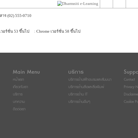
สาร (02) 555-0710
เวอร์ชั่น 53 ขึ้นไป
: Chrome เวอร์ชั่น 58 ขึ้นไป
Main Menu
บริการ
Suppo
หน้าแรก
บริการด้านฝึกอบรมและสัมมนา
Contact
เกี่ยวกับเรา
บริการด้านสื่อและสิ่งพิมพ์
Privacy N
บริการ
บริการด้าน IT
Disclaime
บทความ
บริการด้านอื่นๆ
Cookie Po
ติดต่อเรา