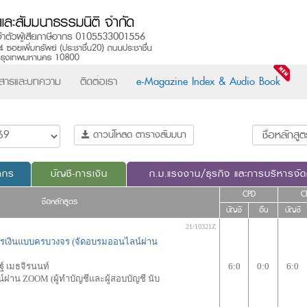
วสารและบทความ
ติดต่อเรา
e-Magazine Index & Audio Book
ดาวน์โหลด ตารางสัมมนา
ากร
บัญชี-การเงิน
ก.ม.แรงงาน/ธุรกิจ และการบริหารจั
CPD
C
ชื่อหลักสูตร
บัญชี
อื่น
บัญชี
21/10321Z
รเงินแบบครบวงจร (จัดอบรมออนไลน์ผ่าน
ฐ์ เมธจิรนนท์
6:0
0:0
6:0
ผ่าน ZOOM (ผู้ทำบัญชีและผู้สอบบัญชี นับ