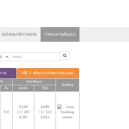
×
สมัครสมาชิกวารสาร
กำหนดการสัมมนา
ดการ
HR / พัฒนาทรัพยากรมนุษย์
PA
อัตราสัมมนา
Booking
อื่น
สมาชิก
ทั่วไป
4,100
4,600
0:0
287
322
VAT
VAT
4,387
4,922