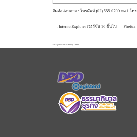
ติดต่อสอบถาม : โทรศัพท์ (02) 555-0700 กด 1 โทร
: InternetExplorer เวอร์ชั่น 10 ขึ้นไป
: Firefox 
FaLang translation system by Faboba