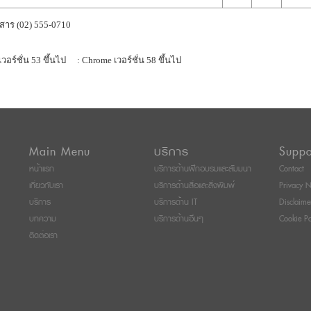
สาร (02) 555-0710
เวอร์ชั่น 53 ขึ้นไป
: Chrome เวอร์ชั่น 58 ขึ้นไป
Main Menu
บริการ
Suppo
หน้าแรก
บริการด้านฝึกอบรมและสัมมนา
Contact
เกี่ยวกับเรา
บริการด้านสื่อและสิ่งพิมพ์
Privacy N
บริการ
บริการด้าน IT
Disclaime
บทความ
บริการด้านอื่นๆ
Cookie Po
ติดต่อเรา