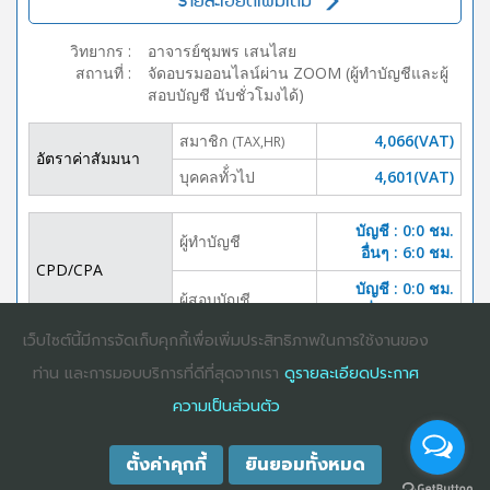
รายละเอียดเพิ่มเติม
วิทยากร
:
อาจารย์ชุมพร เสนไสย
สถานที่
:
จัดอบรมออนไลน์ผ่าน ZOOM (ผู้ทำบัญชีและผู้
สอบบัญชี นับชั่วโมงได้)
สมาชิก
4,066(VAT)
(TAX,HR)
อัตราค่าสัมมนา
บุคคลทั้่วไป
4,601(VAT)
บัญชี : 0:0 ชม.
ผู้ทำบัญชี
อื่นๆ : 6:0 ชม.
CPD/CPA
บัญชี : 0:0 ชม.
ผู้สอบบัญชี
อื่นๆ :6:0 ชม.
เว็บไซต์นี้มีการจัดเก็บคุกกี้เพื่อเพิ่มประสิทธิภาพในการใช้งานของ
DOWNLOAD
ปิดจอง
ท่าน และการมอบบริการที่ดีที่สุดจากเรา
ดูรายละเอียดประกาศ
BROCHURE
ความเป็นส่วนตัว
ตั้งค่าคุกกี้
ยินยอมทั้งหมด
COPYRIGHT ©2025
DHARMNITI SEMINAR AND TRAINING CO., LTD
ALL
RIGHTS RESERVED. E-COMMERCIAL REGISTRATION 0105529026680