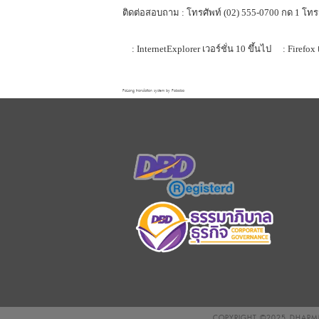
ติดต่อสอบถาม : โทรศัพท์ (02) 555-0700 กด 1 โทร
: InternetExplorer เวอร์ชั่น 10 ขึ้นไป
: Firefox 
FaLang translation system by Faboba
COPYRIGHT ©2025
DHARMN