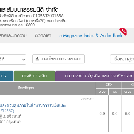
วสารและบทความ
ติดต่อเรา
e-Magazine Index & Audio Book
ดาวน์โหลด ตารางสัมมนา
ากร
บัญชี-การเงิน
ก.ม.แรงงาน/ธุรกิจ และการบริหารจั
CPD
C
ชื่อหลักสูตร
บัญชี
อื่น
บัญชี
21/02439P
ีและควบคุมภายในสำหรับการรับเงินและ
 ปี 2567)
6:0
0:0
6:0
ฐ์ เมธจิรนนท์
ชดา กรุงเทพฯ