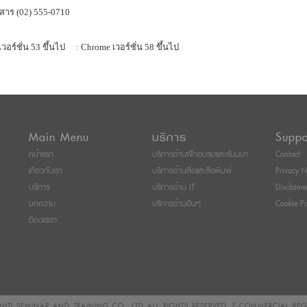
สาร (02) 555-0710
เวอร์ชั่น 53 ขึ้นไป
: Chrome เวอร์ชั่น 58 ขึ้นไป
Main Menu
บริการ
Suppo
หน้าแรก
บริการด้านฝึกอบรมและสัมมนา
Contact
เกี่ยวกับเรา
บริการด้านสื่อและสิ่งพิมพ์
Privacy N
บริการ
บริการด้าน IT
Disclaime
บทความ
บริการด้านอื่นๆ
Cookie Po
ติดต่อเรา
ITI SEMINAR AND TRAINING CO., LTD
ALL RIGHTS RESERVED. E-COMMERCIAL RE