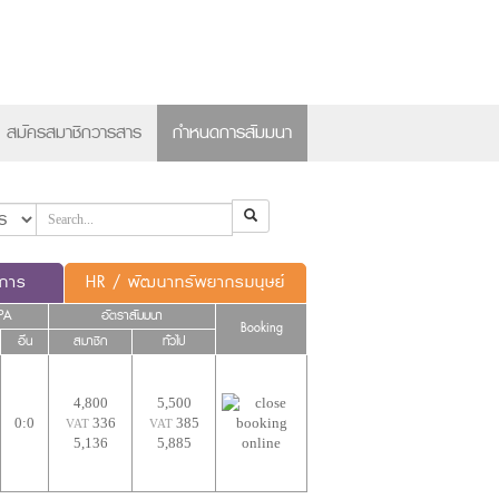
×
สมัครสมาชิกวารสาร
กำหนดการสัมมนา
ดการ
HR / พัฒนาทรัพยากรมนุษย์
PA
อัตราสัมมนา
Booking
อื่น
สมาชิก
ทั่วไป
4,800
5,500
0:0
336
385
VAT
VAT
5,136
5,885