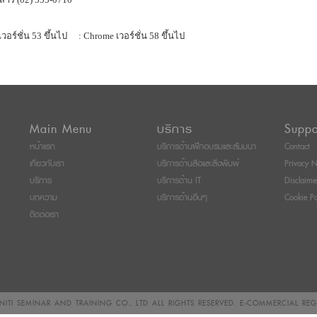
เวอร์ชั่น 53 ขึ้นไป
: Chrome เวอร์ชั่น 58 ขึ้นไป
Main Menu
บริการ
Suppo
หน้าแรก
บริการด้านฝึกอบรมและสัมมนา
Contact
เกี่ยวกับเรา
บริการด้านสื่อและสิ่งพิมพ์
Privacy N
บริการ
บริการด้าน IT
Disclaime
บทความ
บริการด้านอื่นๆ
Cookie Po
ติดต่อเรา
ITI SEMINAR AND TRAINING CO., LTD
ALL RIGHTS RESERVED. E-COMMERCIAL RE