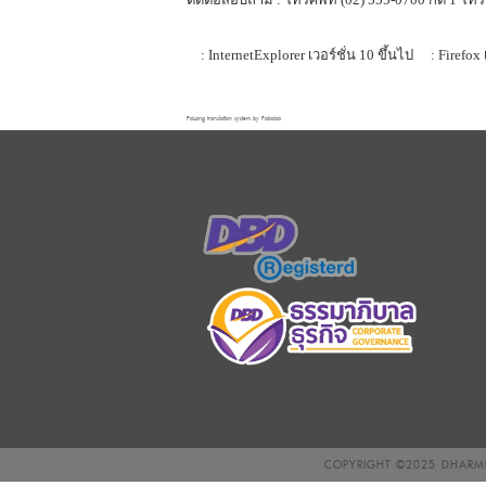
: InternetExplorer เวอร์ชั่น 10 ขึ้นไป
: Firefox 
FaLang translation system by Faboba
COPYRIGHT ©2025
DHARMN