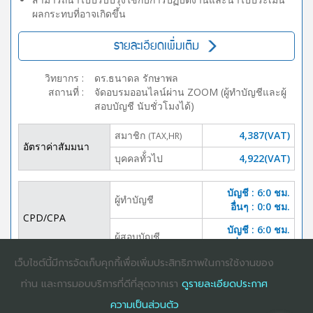
ผลกระทบที่อาจเกิดขึ้น
รายละเอียดเพิ่มเติม
วิทยากร
:
ดร.ธนาดล รักษาพล
สถานที่
:
จัดอบรมออนไลน์ผ่าน ZOOM (ผู้ทำบัญชีและผู้
สอบบัญชี นับชั่วโมงได้)
สมาชิก
4,387(VAT)
(TAX,HR)
อัตราค่าสัมมนา
บุคคลทั้่วไป
4,922(VAT)
บัญชี : 6:0 ชม.
ผู้ทำบัญชี
อื่นๆ : 0:0 ชม.
CPD/CPA
บัญชี : 6:0 ชม.
ผู้สอบบัญชี
อื่นๆ :0:0 ชม.
เว็บไซต์นี้มีการจัดเก็บคุกกี้เพื่อเพิ่มประสิทธิภาพในการใช้งานของ
DOWNLOAD
ปิดจอง
ท่าน และการมอบบริการที่ดีที่สุดจากเรา
ดูรายละเอียดประกาศ
BROCHURE
ความเป็นส่วนตัว