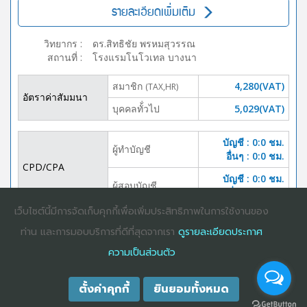
รายละเอียดเพิ่มเติม
วิทยากร
:
ดร.สิทธิชัย พรหมสุวรรณ
สถานที่
:
โรงแรมโนโวเทล บางนา
สมาชิก
4,280(VAT)
(TAX,HR)
อัตราค่าสัมมนา
บุคคลทั้่วไป
5,029(VAT)
บัญชี : 0:0 ชม.
ผู้ทำบัญชี
อื่นๆ : 0:0 ชม.
CPD/CPA
บัญชี : 0:0 ชม.
ผู้สอบบัญชี
อื่นๆ :0:0 ชม.
เว็บไซต์นี้มีการจัดเก็บคุกกี้เพื่อเพิ่มประสิทธิภาพในการใช้งานของ
DOWNLOAD
ปิดจอง
ท่าน และการมอบบริการที่ดีที่สุดจากเรา
ดูรายละเอียดประกาศ
BROCHURE
ความเป็นส่วนตัว
ตั้งค่าคุกกี้
ยินยอมทั้งหมด
COPYRIGHT ©2025
DHARMNITI SEMINAR AND TRAINING CO., LTD
ALL
RIGHTS RESERVED. E-COMMERCIAL REGISTRATION 0105529026680