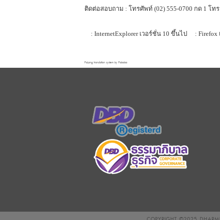
ติดต่อสอบถาม : โทรศัพท์ (02) 555-0700 กด 1 โทร
: InternetExplorer เวอร์ชั่น 10 ขึ้นไป
: Firefox 
FaLang translation system by Faboba
COPYRIGHT ©2025
DHARMN