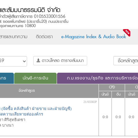
วสารและบทความ
ติดต่อเรา
e-Magazine Index & Audio Book
ดาวน์โหลด ตารางสัมมนา
ากร
บัญชี-การเงิน
ก.ม.แรงงาน/ธุรกิจ และการบริหารจั
CPD
C
ชื่อหลักสูตร
บัญชี
อื่น
บัญชี
21/03382P
(จัดซื้อ คลังสินค้า ฝ่ายขาย และฝ่ายบัญชี)
เกิดความเสียหายต่อองค์กร
0:0
0:0
0:0
า ศิริสุทธิเดชา
ล บางนา