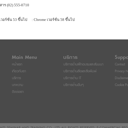
สาร (02) 555-0710
เวอร์ชั่น 53 ขึ้นไป
: Chrome เวอร์ชั่น 58 ขึ้นไป
Main Menu
บริการ
Suppo
หน้าแรก
บริการด้านฝึกอบรมและสัมมนา
Contact
เกี่ยวกับเรา
บริการด้านสื่อและสิ่งพิมพ์
Privacy N
บริการ
บริการด้าน IT
Disclaime
บทความ
บริการด้านอื่นๆ
Cookie Po
ติดต่อเรา
ITI SEMINAR AND TRAINING CO., LTD
ALL RIGHTS RESERVED. E-COMMERCIAL RE