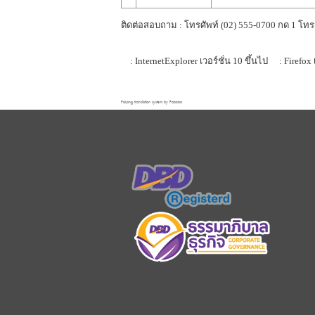
ติดต่อสอบถาม : โทรศัพท์ (02) 555-0700 กด 1 โทร
: InternetExplorer เวอร์ชั่น 10 ขึ้นไป
: Firefox 
FaLang translation system by Faboba