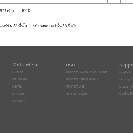
สาร (02) 555-0710
เวอร์ชั่น 53 ขึ้นไป
: Chrome เวอร์ชั่น 58 ขึ้นไป
Main Menu
บริการ
Suppo
หน้าแรก
บริการด้านฝึกอบรมและสัมมนา
Contact
เกี่ยวกับเรา
บริการด้านสื่อและสิ่งพิมพ์
Privacy N
บริการ
บริการด้าน IT
Disclaime
บทความ
บริการด้านอื่นๆ
Cookie Po
ติดต่อเรา