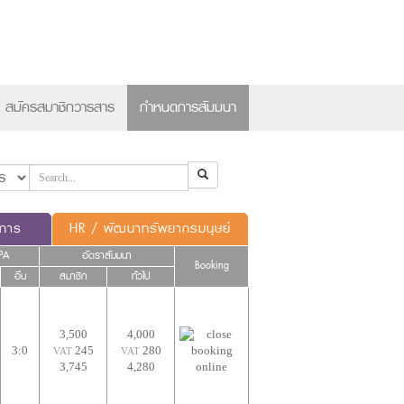
×
สมัครสมาชิกวารสาร
กำหนดการสัมมนา
ดการ
HR / พัฒนาทรัพยากรมนุษย์
PA
อัตราสัมมนา
Booking
อื่น
สมาชิก
ทั่วไป
3,500
4,000
3:0
245
280
VAT
VAT
3,745
4,280