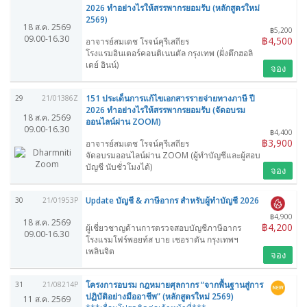
2026 ทำอย่างไรให้สรรพากรยอมรับ (หลักสูตรใหม่
2569)
18 ส.ค. 2569
฿5,200
09.00-16.30
฿4,500
อาจารย์สมเดช โรจน์คุรีเสถียร
โรงแรมอินเตอร์คอนติเนนตัล กรุงเทพ (ฝั่งตึกฮอลิ
เดย์ อินน์)
จอง
151 ประเด็นการแก้ไขเอกสารรายจ่ายทางภาษี ปี
29
21/01386Z
2026 ทำอย่างไรให้สรรพากรยอมรับ (จัดอบรม
18 ส.ค. 2569
ออนไลน์ผ่าน ZOOM)
09.00-16.30
฿4,400
฿3,900
อาจารย์สมเดช โรจน์คุรีเสถียร
จัดอบรมออนไลน์ผ่าน ZOOM (ผู้ทำบัญชีและผู้สอบ
บัญชี นับชั่วโมงได้)
จอง
Update บัญชี & ภาษีอากร สำหรับผู้ทำบัญชี 2026
30
21/01953P
฿4,900
18 ส.ค. 2569
฿4,200
ผู้เชี่ยวชาญด้านการตรวจสอบบัญชีภาษีอากร
09.00-16.30
โรงแรมโฟร์พอยท์ส บาย เชอราตัน กรุงเทพฯ
เพลินจิต
จอง
โครงการอบรม กฎหมายศุลกากร “จากพื้นฐานสู่การ
31
21/08214P
ปฏิบัติอย่างมืออาชีพ” (หลักสูตรใหม่ 2569)
11 ส.ค. 2569