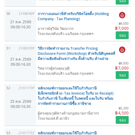
จอง
การวางแผนภาษีสำหรับบริษัทโฮลดิ้ง (Holding
50
21/08040P
Company : Tax Planning)
21 ส.ค. 2569
฿8,000
09.00-16.30
฿7,000
อาจารย์สุวินัย วัฒนากร
โรงแรมเจดับบลิว แมริออท กรุงเทพฯ
จอง
วิธีการจัดทำรายงาน Transfer Pricing
51
21/08329P
Disclosure Form (Workshop) สำหรับนิติบุคคลที่
มีความสัมพันธ์ระหว่างกัน ทั้งด้านรับ-ด้านจ่าย
21 ส.ค. 2569
฿8,000
09.00-16.30
฿7,000
วิทยากรผู้ทรงคุณวุฒิ
โรงแรมเจดับบลิว แมริออท กรุงเทพฯ
จอง
หลักเกณฑ์การออกและใช้ใบกำกับภาษี
52
21/01173P
อิเล็กทรอนิกส์ (e-Tax Invoice) ใบรับ (e-Receipt)
ใบกำกับภาษี ใบเพิ่มหนี้ ใบลดหนี้ และใบรับ พร้อม
25 ส.ค. 2569
การจัดทำรายงานภาษีซื้อ ภาษีขาย
09.00-16.30
฿5,200
฿4,500
ผู้ทรงคุณวุฒิทางด้านกฎหมายภาษีอากร
โรงแรมเอส.ดี อเวนิว
จอง
หลักเกณฑ์การออกและใช้ใบกำกับภาษี
53
21/01173Z