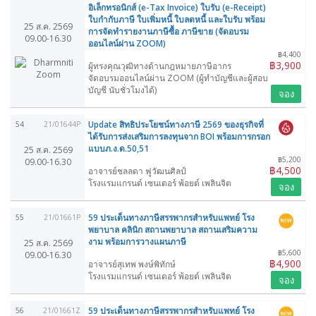
อิเล็กทรอนิกส์ (e-Tax Invoice) ใบรับ (e-Receipt)
ใบกำกับภาษี ใบเพิ่มหนี้ ใบลดหนี้ และใบรับ พร้อม
25 ส.ค. 2569
การจัดทำรายงานภาษีซื้อ ภาษีขาย (จัดอบรม
09.00-16.30
ออนไลน์ผ่าน ZOOM)
฿4,400
฿3,900
ผู้ทรงคุณวุฒิทางด้านกฎหมายภาษีอากร
จัดอบรมออนไลน์ผ่าน ZOOM (ผู้ทำบัญชีและผู้สอบ
บัญชี นับชั่วโมงได้)
จอง
Update สิทธิประโยชน์ทางภาษี 2569 ของธุรกิจที่
54
21/01644P
ได้รับการส่งเสริมการลงทุนจาก BOI พร้อมการกรอก
แบบภ.ง.ด.50,51
25 ส.ค. 2569
฿5,200
09.00-16.30
฿4,500
อาจารย์ชลลดา ฟูวัฒนศิลป์
โรงแรมแกรนด์ เซนเตอร์ พ้อยต์ เพลินจิต
จอง
59 ประเด็นทางภาษีสรรพากรสำหรับแพทย์ โรง
55
21/01661P
พยาบาล คลินิก สถานพยาบาล สถานเสริมความ
งาม พร้อมการวางแผนภาษี
25 ส.ค. 2569
฿5,600
09.00-16.30
฿4,900
อาจารย์สุเทพ พงษ์พิทักษ์
โรงแรมแกรนด์ เซนเตอร์ พ้อยต์ เพลินจิต
จอง
59 ประเด็นทางภาษีสรรพากรสำหรับแพทย์ โรง
56
21/01661Z