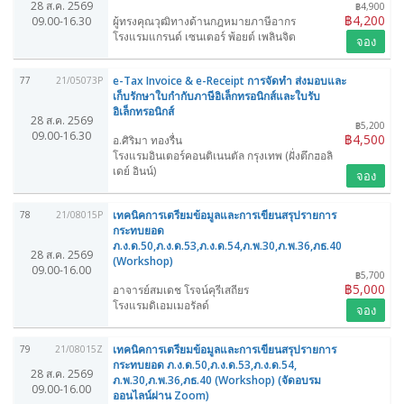
28 ส.ค. 2569
฿4,900
฿4,200
09.00-16.30
ผู้ทรงคุณวุฒิทางด้านกฎหมายภาษีอากร
โรงแรมแกรนด์ เซนเตอร์ พ้อยต์ เพลินจิต
จอง
e-Tax Invoice & e-Receipt การจัดทำ ส่งมอบและ
77
21/05073P
เก็บรักษาใบกำกับภาษีอิเล็กทรอนิกส์และใบรับ
อิเล็กทรอนิกส์
28 ส.ค. 2569
฿5,200
09.00-16.30
฿4,500
อ.ศิริมา ทองรื่น
โรงแรมอินเตอร์คอนติเนนตัล กรุงเทพ (ฝั่งตึกฮอลิ
เดย์ อินน์)
จอง
เทคนิคการเตรียมข้อมูลและการเขียนสรุปรายการ
78
21/08015P
กระทบยอด
ภ.ง.ด.50,ภ.ง.ด.53,ภ.ง.ด.54,ภ.พ.30,ภ.พ.36,ภธ.40
28 ส.ค. 2569
(Workshop)
09.00-16.00
฿5,700
฿5,000
อาจารย์สมเดช โรจน์คุรีเสถียร
โรงแรมดิเอมเมอรัลด์
จอง
เทคนิคการเตรียมข้อมูลและการเขียนสรุปรายการ
79
21/08015Z
กระทบยอด ภ.ง.ด.50,ภ.ง.ด.53,ภ.ง.ด.54,
28 ส.ค. 2569
ภ.พ.30,ภ.พ.36,ภธ.40 (Workshop) (จัดอบรม
09.00-16.00
ออนไลน์ผ่าน Zoom)