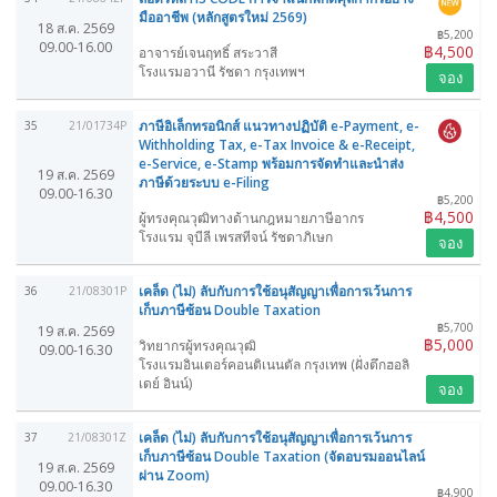
มืออาชีพ (หลักสูตรใหม่ 2569)
18 ส.ค. 2569
฿5,200
09.00-16.00
฿4,500
อาจารย์เจนฤทธิ์ สระวาสี
โรงแรมอวานี รัชดา กรุงเทพฯ
จอง
ภาษีอิเล็กทรอนิกส์ แนวทางปฏิบัติ e-Payment, e-
35
21/01734P
Withholding Tax, e-Tax Invoice & e-Receipt,
e-Service, e-Stamp พร้อมการจัดทำและนำส่ง
19 ส.ค. 2569
ภาษีด้วยระบบ e-Filing
09.00-16.30
฿5,200
฿4,500
ผู้ทรงคุณวุฒิทางด้านกฎหมายภาษีอากร
โรงแรม จุบีลี เพรสทีจน์ รัชดาภิเษก
จอง
เคล็ด (ไม่) ลับกับการใช้อนุสัญญาเพื่อการเว้นการ
36
21/08301P
เก็บภาษีซ้อน Double Taxation
฿5,700
19 ส.ค. 2569
฿5,000
วิทยากรผู้ทรงคุณวุฒิ
09.00-16.30
โรงแรมอินเตอร์คอนติเนนตัล กรุงเทพ (ฝั่งตึกฮอลิ
เดย์ อินน์)
จอง
เคล็ด (ไม่) ลับกับการใช้อนุสัญญาเพื่อการเว้นการ
37
21/08301Z
เก็บภาษีซ้อน Double Taxation (จัดอบรมออนไลน์
19 ส.ค. 2569
ผ่าน Zoom)
09.00-16.30
฿4,900