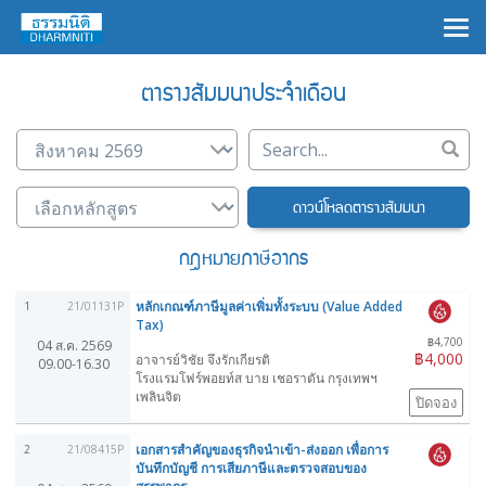
×
ตารางสัมมนาประจำเดือน
ดาวน์โหลดตารางสัมมนา
กฎหมายภาษีอากร
หลักเกณฑ์ภาษีมูลค่าเพิ่มทั้งระบบ (Value Added
1
21/01131P
Tax)
฿4,700
04 ส.ค. 2569
฿4,000
อาจารย์วิชัย จึงรักเกียรติ
09.00-16.30
โรงแรมโฟร์พอยท์ส บาย เชอราตัน กรุงเทพฯ
เพลินจิต
ปิดจอง
เอกสารสำคัญของธุรกิจนำเข้า-ส่งออก เพื่อการ
2
21/08415P
บันทึกบัญชี การเสียภาษีและตรวจสอบของ