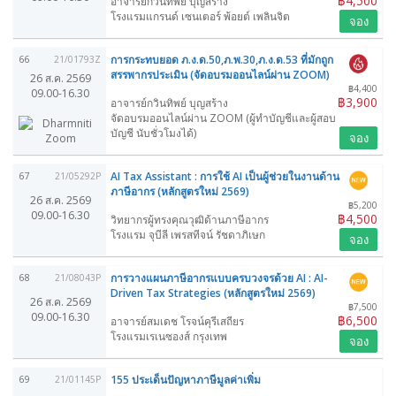
฿4,500
อาจารย์กวินทิพย์ บุญสร้าง
โรงแรมแกรนด์ เซนเตอร์ พ้อยต์ เพลินจิต
จอง
การกระทบยอด ภ.ง.ด.50,ภ.พ.30,ภ.ง.ด.53 ที่มักถูก
66
21/01793Z
สรรพากรประเมิน (จัดอบรมออนไลน์ผ่าน ZOOM)
26 ส.ค. 2569
฿4,400
09.00-16.30
฿3,900
อาจารย์กวินทิพย์ บุญสร้าง
จัดอบรมออนไลน์ผ่าน ZOOM (ผู้ทำบัญชีและผู้สอบ
บัญชี นับชั่วโมงได้)
จอง
AI Tax Assistant : การใช้ AI เป็นผู้ช่วยในงานด้าน
67
21/05292P
ภาษีอากร (หลักสูตรใหม่ 2569)
26 ส.ค. 2569
฿5,200
09.00-16.30
฿4,500
วิทยากรผู้ทรงคุณวุฒิด้านภาษีอากร
โรงแรม จุบีลี เพรสทีจน์ รัชดาภิเษก
จอง
การวางแผนภาษีอากรแบบครบวงจรด้วย AI : AI-
68
21/08043P
Driven Tax Strategies (หลักสูตรใหม่ 2569)
26 ส.ค. 2569
฿7,500
09.00-16.30
฿6,500
อาจารย์สมเดช โรจน์คุรีเสถียร
โรงแรมเรเนซองส์ กรุงเทพ
จอง
155 ประเด็นปัญหาภาษีมูลค่าเพิ่ม
69
21/01145P