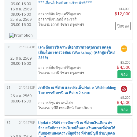
***เลื่อนโปรดติดต่อเจ้าหน้าที่***
09.00-16.00
18 ส.ค. 2569
฿14,000
฿12,000
อาจารย์สันติชุม ศรีรัญเพชร
09.00-16.00
อาจารย์เจนฤทธิ์ สระวาสี
25 ส.ค. 2569
โรงแรมอวานี รัชดา กรุงเทพฯ
09.00-16.00
ปิดจอง
เจาะลึกการวิเคราะห์เอกสารทางศุลกากร ลดจุด
60
21/08643P
เสี่ยงในการตรวจสอบ (Workshop) (หลักสูตรใหม่
2569)
25 ส.ค. 2569
฿5,200
09.00-16.00
฿4,500
อาจารย์สันติชุม ศรีรัญเพชร
โรงแรมอวานี รัชดา กรุงเทพฯ
จอง
ภาษีหัก ณ ที่จ่าย และประเด็น Hot e-Withholding
61
21/01212P
Tax การหักภาษี ณ ที่จ่าย 2 ระบบ
26 ส.ค. 2569
฿5,200
09.00-16.30
฿4,500
อาจารย์ชุมพร เสนไสย
โรงแรม จุบีลี เพรสทีจน์ รัชดาภิเษก
จอง
Update 2569 การหักภาษี ณ ที่จ่ายเงินเดือน ค่า
62
21/01275P
จ้าง สวัสดิการ ประโยชน์อื่นและเงินสมทบที่จ่ายให้
กับกองทุนสงเคราะห์ลูกจ้าง ที่ฝ่ายบัญชี ฝ่ายบุคคล
26 ส.ค. 2569