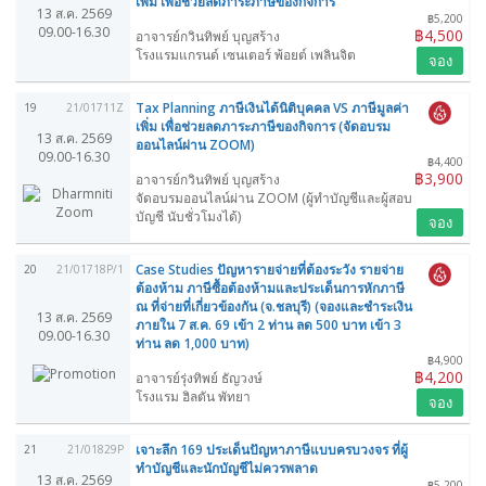
เพิ่ม เพื่อช่วยลดภาระภาษีของกิจการ
13 ส.ค. 2569
฿5,200
09.00-16.30
฿4,500
อาจารย์กวินทิพย์ บุญสร้าง
โรงแรมแกรนด์ เซนเตอร์ พ้อยต์ เพลินจิต
จอง
Tax Planning ภาษีเงินได้นิติบุคคล VS ภาษีมูลค่า
19
21/01711Z
เพิ่ม เพื่อช่วยลดภาระภาษีของกิจการ (จัดอบรม
13 ส.ค. 2569
ออนไลน์ผ่าน ZOOM)
09.00-16.30
฿4,400
฿3,900
อาจารย์กวินทิพย์ บุญสร้าง
จัดอบรมออนไลน์ผ่าน ZOOM (ผู้ทำบัญชีและผู้สอบ
บัญชี นับชั่วโมงได้)
จอง
Case Studies ปัญหารายจ่ายที่ต้องระวัง รายจ่าย
20
21/01718P/1
ต้องห้าม ภาษีซื้อต้องห้ามและประเด็นการหักภาษี
ณ ที่จ่ายที่เกี่ยวข้องกัน (จ.ชลบุรี) (จองและชำระเงิน
13 ส.ค. 2569
ภายใน 7 ส.ค. 69 เข้า 2 ท่าน ลด 500 บาท เข้า 3
09.00-16.30
ท่าน ลด 1,000 บาท)
฿4,900
฿4,200
อาจารย์รุ่งทิพย์ ธัญวงษ์
โรงแรม ฮิลตัน พัทยา
จอง
เจาะลึก 169 ประเด็นปัญหาภาษีแบบครบวงจร ที่ผู้
21
21/01829P
ทำบัญชีและนักบัญชีไม่ควรพลาด
13 ส.ค. 2569
฿5,200