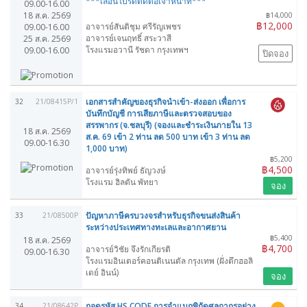
***เลื่อนโปรดติดต่อเจ้าหน้าที่***
09.00-16.00
18 ส.ค. 2569
฿14,000
฿12,000
อาจารย์สันติชุม ศรีรัญเพชร
09.00-16.00
อาจารย์เจนฤทธิ์ สระวาสี
25 ส.ค. 2569
โรงแรมอวานี รัชดา กรุงเทพฯ
09.00-16.00
ปิดจอง
เอกสารสำคัญของธุรกิจนำเข้า-ส่งออก เพื่อการ
32
21/08415P/1
บันทึกบัญชี การเสียภาษีและตรวจสอบของ
สรรพากร (จ.ชลบุรี) (จองและชำระเงินภายใน 13
18 ส.ค. 2569
ส.ค. 69 เข้า 2 ท่าน ลด 500 บาท เข้า 3 ท่าน ลด
09.00-16.30
1,000 บาท)
฿5,200
฿4,500
อาจารย์รุ่งทิพย์ ธัญวงษ์
โรงแรม ฮิลตัน พัทยา
จอง
ปัญหาภาษีครบวงจรสำหรับธุรกิจขนส่งสินค้า
33
21/08500P
ระหว่างประเทศทางทะเลและอากาศยาน
฿5,400
18 ส.ค. 2569
฿4,700
อาจารย์วิชัย จึงรักเกียรติ
09.00-16.30
โรงแรมอินเตอร์คอนติเนนตัล กรุงเทพ (ฝั่งตึกฮอลิ
เดย์ อินน์)
จอง
ถอดรหัส HS CODE การจำแนกพิกัดศุลกากรอย่าง
34
21/08642P