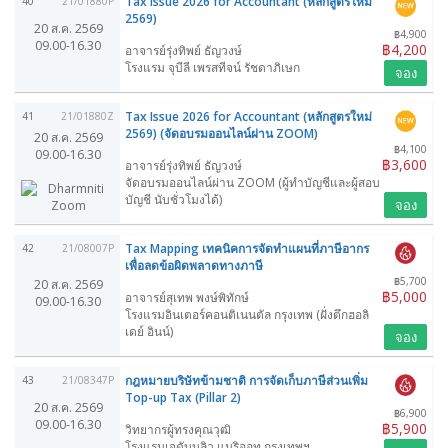
Tax Issue 2026 for Accountant (หลักสูตรใหม่
40
21/01880P
2569)
20 ส.ค. 2569
฿4,900
09.00-16.30
฿4,200
อาจารย์รุ่งทิพย์ ธัญวงษ์
โรงแรม จุบีลี เพรสทีจน์ รัชดาภิเษก
จอง
Tax Issue 2026 for Accountant (หลักสูตรใหม่
41
21/01880Z
2569) (จัดอบรมออนไลน์ผ่าน ZOOM)
20 ส.ค. 2569
฿4,100
09.00-16.30
฿3,600
อาจารย์รุ่งทิพย์ ธัญวงษ์
จัดอบรมออนไลน์ผ่าน ZOOM (ผู้ทำบัญชีและผู้สอบ
บัญชี นับชั่วโมงได้)
จอง
Tax Mapping เทคนิคการจัดทำแผนที่ภาษีอากร
42
21/08007P
เพื่อลดข้อผิดพลาดทางภาษี
฿5,700
20 ส.ค. 2569
฿5,000
อาจารย์สุเทพ พงษ์พิทักษ์
09.00-16.30
โรงแรมอินเตอร์คอนติเนนตัล กรุงเทพ (ฝั่งตึกฮอลิ
เดย์ อินน์)
จอง
กฎหมายบริษัทข้ามชาติ การจัดเก็บภาษีส่วนเพิ่ม
43
21/08347P
Top-up Tax (Pillar 2)
20 ส.ค. 2569
฿6,900
09.00-16.30
฿5,900
วิทยากรผู้ทรงคุณวุฒิ
โรงแรมเจดับบลิว แมริออท กรุงเทพฯ