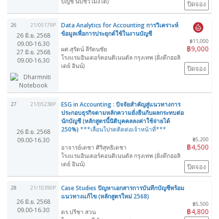
บัญชี นับชั่วโมงได้)
ปิดจอง
Data Analytics for Accounting การวิเคราะห์
26
21/05179P
ข้อมูลเพื่อการประยุกต์ใช้ในงานบัญชี
26 มิ.ย. 2568
฿11,000
09.00-16.30
฿9,000
ผศ.สุรัตน์ ลีรัตนชัย
27 มิ.ย. 2568
โรงแรมอินเตอร์คอนติเนนตัล กรุงเทพ (ฝั่งตึกฮอลิ
09.00-16.30
เดย์ อินน์)
ปิดจอง
ESG in Accounting : ปัจจัยสำคัญสู่แนวทางการ
27
21/05238P
ประกอบธุรกิจตามหลักความยั่งยืนกับผลกระทบต่อ
นักบัญชี (หลักสูตรนี้นิติบุคคลลงค่าใช้จ่ายได้
250%)
***เลื่อนโปรดติดต่อเจ้าหน้าที่***
26 มิ.ย. 2568
09.00-16.30
฿5,200
฿4,500
อาจารย์เดชา ศิริสุทธิเดชา
โรงแรมอินเตอร์คอนติเนนตัล กรุงเทพ (ฝั่งตึกฮอลิ
เดย์ อินน์)
ปิดจอง
Case Studies ปัญหาเอกสารการบันทึกบัญชีพร้อม
28
21/10390P
แนวทางแก้ไข (หลักสูตรใหม่ 2568)
26 มิ.ย. 2568
฿5,500
09.00-16.30
฿4,800
ดร.ปรีชา สวน