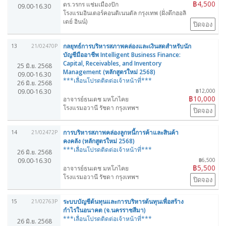
฿4,500
ดร.วรกร แช่มเมืองปัก
09.00-16.30
โรงแรมอินเตอร์คอนติเนนตัล กรุงเทพ (ฝั่งตึกฮอลิ
เดย์ อินน์)
ปิดจอง
กลยุทธ์การบริหารสภาพคล่องและเงินสดสำหรับนัก
13
21/02470P
บัญชีมืออาชีพ Intelligent Business Finance:
Capital, Receivables, and Inventory
25 มิ.ย. 2568
Management (หลักสูตรใหม่ 2568)
09.00-16.30
***เลื่อนโปรดติดต่อเจ้าหน้าที่***
26 มิ.ย. 2568
09.00-16.30
฿12,000
฿10,000
อาจารย์ธนเดช มหโภไคย
โรงแรมอวานี รัชดา กรุงเทพฯ
ปิดจอง
การบริหารสภาพคล่องลูกหนี้การค้าและสินค้า
14
21/02472P
คงคลัง (หลักสูตรใหม่ 2568)
***เลื่อนโปรดติดต่อเจ้าหน้าที่***
26 มิ.ย. 2568
09.00-16.30
฿6,500
฿5,500
อาจารย์ธนเดช มหโภไคย
โรงแรมอวานี รัชดา กรุงเทพฯ
ปิดจอง
ระบบบัญชีต้นทุนและการบริหารต้นทุนเพื่อสร้าง
15
21/02763P
กำไรในอนาคต (จ.นครราชสีมา)
***เลื่อนโปรดติดต่อเจ้าหน้าที่***
26 มิ.ย. 2568