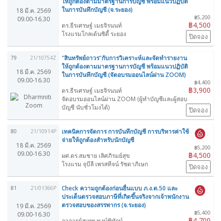
ให้ถูกต้องตามมาตรฐานการบัญชี พร้อมแนวปฏิบัติ
ในการบันทึกบัญชี (จ.ระยอง)
18 มี.ค. 2569
฿5,200
09.00-16.30
฿4,500
ดร.ธีรเศรษฐ์ เมธจิรนนท์
โรงแรมโกลเด้นซิตี้ ระยอง
ปิดจอง
"สินทรัพย์ถาวร"กับการวิเคราะห์และจัดทำรายงาน
79
21/10754Z
ให้ถูกต้องตามมาตรฐานการบัญชี พร้อมแนวปฏิบัติ
18 มี.ค. 2569
ในการบันทึกบัญชี (จัดอบรมออนไลน์ผ่าน ZOOM)
09.00-16.30
฿4,400
฿3,900
ดร.ธีรเศรษฐ์ เมธจิรนนท์
จัดอบรมออนไลน์ผ่าน ZOOM (ผู้ทำบัญชีและผู้สอบ
บัญชี นับชั่วโมงได้)
ปิดจอง
เทคนิคการจัดการ การบันทึกบัญชี การบริหารค่าใช้
80
21/10914P
จ่ายให้ถูกต้องสำหรับนักบัญชี
18 มี.ค. 2569
฿5,200
09.00-16.30
฿4,500
ผศ.ดร.สมชาย เลิศภิรมย์สุข
โรงแรม จุบีลี เพรสทีจน์ รัชดาภิเษก
ปิดจอง
Check ความถูกต้องก่อนยื่นแบบ ภ.ง.ด.50 และ
81
21/01366P
ประเด็นตรวจสอบภาษีที่เกิดขึ้นจริงจากเจ้าพนักงาน
ตรวจสอบของสรรพากร (จ.ระยอง)
19 มี.ค. 2569
฿5,400
09.00-16.30
฿4,700
อาจารย์สุเทพ พงษ์พิทักษ์