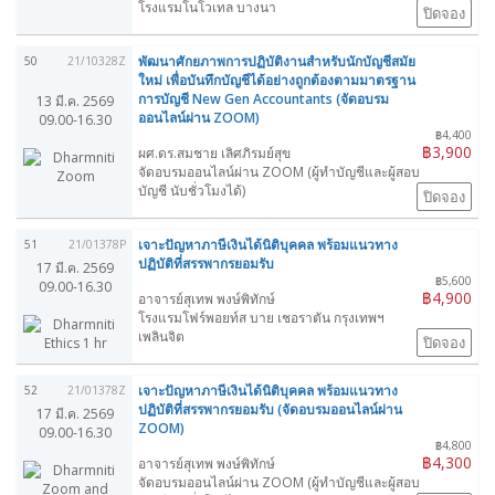
โรงแรมโนโวเทล บางนา
ปิดจอง
พัฒนาศักยภาพการปฏิบัติงานสำหรับนักบัญชีสมัย
50
21/10328Z
ใหม่ เพื่อบันทึกบัญชีได้อย่างถูกต้องตามมาตรฐาน
การบัญชี New Gen Accountants (จัดอบรม
13 มี.ค. 2569
ออนไลน์ผ่าน ZOOM)
09.00-16.30
฿4,400
฿3,900
ผศ.ดร.สมชาย เลิศภิรมย์สุข
จัดอบรมออนไลน์ผ่าน ZOOM (ผู้ทำบัญชีและผู้สอบ
บัญชี นับชั่วโมงได้)
ปิดจอง
เจาะปัญหาภาษีเงินได้นิติบุคคล พร้อมแนวทาง
51
21/01378P
ปฏิบัติที่สรรพากรยอมรับ
17 มี.ค. 2569
฿5,600
09.00-16.30
฿4,900
อาจารย์สุเทพ พงษ์พิทักษ์
โรงแรมโฟร์พอยท์ส บาย เชอราตัน กรุงเทพฯ
เพลินจิต
ปิดจอง
เจาะปัญหาภาษีเงินได้นิติบุคคล พร้อมแนวทาง
52
21/01378Z
ปฏิบัติที่สรรพากรยอมรับ (จัดอบรมออนไลน์ผ่าน
17 มี.ค. 2569
ZOOM)
09.00-16.30
฿4,800
฿4,300
อาจารย์สุเทพ พงษ์พิทักษ์
จัดอบรมออนไลน์ผ่าน ZOOM (ผู้ทำบัญชีและผู้สอบ