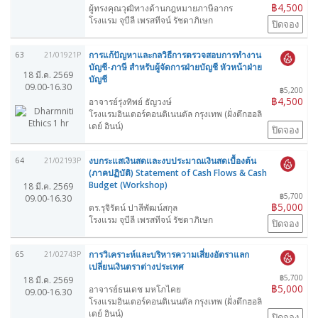
฿4,500
ผู้ทรงคุณวุฒิทางด้านกฎหมายภาษีอากร
โรงแรม จุบีลี เพรสทีจน์ รัชดาภิเษก
ปิดจอง
การแก้ปัญหาและกลวิธีการตรวจสอบการทำงาน
63
21/01921P
บัญชี-ภาษี สำหรับผู้จัดการฝ่ายบัญชี หัวหน้าฝ่าย
18 มี.ค. 2569
บัญชี
09.00-16.30
฿5,200
฿4,500
อาจารย์รุ่งทิพย์ ธัญวงษ์
โรงแรมอินเตอร์คอนติเนนตัล กรุงเทพ (ฝั่งตึกฮอลิ
เดย์ อินน์)
ปิดจอง
งบกระแสเงินสดและงบประมาณเงินสดเบื้องต้น
64
21/02193P
(ภาคปฏิบัติ) Statement of Cash Flows & Cash
Budget (Workshop)
18 มี.ค. 2569
฿5,700
09.00-16.30
฿5,000
ดร.รุจิรัตน์ ปาลีพัฒน์สกุล
โรงแรม จุบีลี เพรสทีจน์ รัชดาภิเษก
ปิดจอง
การวิเคราะห์และบริหารความเสี่ยงอัตราแลก
65
21/02743P
เปลี่ยนเงินตราต่างประเทศ
฿5,700
18 มี.ค. 2569
฿5,000
อาจารย์ธนเดช มหโภไคย
09.00-16.30
โรงแรมอินเตอร์คอนติเนนตัล กรุงเทพ (ฝั่งตึกฮอลิ
เดย์ อินน์)
ปิดจอง