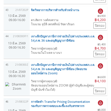
จิตวิทยาการบริหารสำหรับหัวหน้างาน
43
21/07202P
13 มี.ค. 2569
฿4,900
฿4,200
09.00-16.00
ดร.สัตกร วงศ์สงคราม
โรงแรม จุบีลี เพรสทีจน์ รัชดาภิเษก
ปิดจอง
เจาะลึกปัญหาภาษีการจ่ายเงินไปต่างประเทศภ.ง.ด.
44
21/08300P/1
54,ภ.พ. 36 และอนุสัญญาภาษีซ้อน
13 มี.ค. 2569
฿5,400
09.00-16.30
฿4,700
วิทยากรผู้ทรงคุณวุฒิ
โรงแรมโนโวเทล บางนา
ปิดจอง
เจาะลึกปัญหาภาษีการจ่ายเงินไปต่างประเทศภ.ง.ด.
45
21/08300Z
54,ภ.พ. 36 และอนุสัญญาภาษีซ้อน (จัดอบรม
13 มี.ค. 2569
ออนไลน์ผ่าน Zoom)
09.00-16.30
฿4,600
฿4,100
วิทยากรผู้ทรงคุณวุฒิ
จัดอบรมออนไลน์ผ่าน ZOOM (ผู้ทำบัญชีและผู้สอบ
บัญชี นับชั่วโมงได้)
ปิดจอง
การจัดทำ Transfer Pricing Documentation
46
21/08322P
รองรับการตรวจสอบและชี้แจงกับสรรพากร
฿8,000
13 มี.ค. 2569