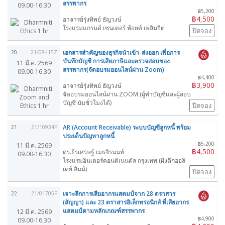
สรรพากร
09.00-16.30
฿5,200
฿4,500
อาจารย์รุ่งทิพย์ ธัญวงษ์
โรงแรมแกรนด์ เซนเตอร์ พ้อยต์ เพลินจิต
ปิดจอง
เอกสารสำคัญของธุรกิจนำเข้า-ส่งออก เพื่อการ
20
21/08415Z
บันทึกบัญชี การเสียภาษีและตรวจสอบของ
11 มี.ค. 2569
สรรพากร(จัดอบรมออนไลน์ผ่าน Zoom)
09.00-16.30
฿4,400
฿3,900
อาจารย์รุ่งทิพย์ ธัญวงษ์
จัดอบรมออนไลน์ผ่าน ZOOM (ผู้ทำบัญชีและผู้สอบ
บัญชี นับชั่วโมงได้)
ปิดจอง
AR (Account Receivable) ระบบบัญชีลูกหนี้ พร้อม
21
21/10934P
ประเด็นปัญหาลูกหนี้
฿5,200
11 มี.ค. 2569
฿4,500
ดร.ธีรเศรษฐ์ เมธจิรนนท์
09.00-16.30
โรงแรมอินเตอร์คอนติเนนตัล กรุงเทพ (ฝั่งตึกฮอลิ
เดย์ อินน์)
ปิดจอง
เจาะลึกการเสียอากรแสตมป์จาก 28 ตราสาร
22
21/01705P
(สัญญา) และ 23 ตราสารอิเล็กทรอนิกส์ ที่เสียอากร
แสตมป์ตามหลักเกณฑ์สรรพากร
12 มี.ค. 2569
฿4,900
09.00-16.30