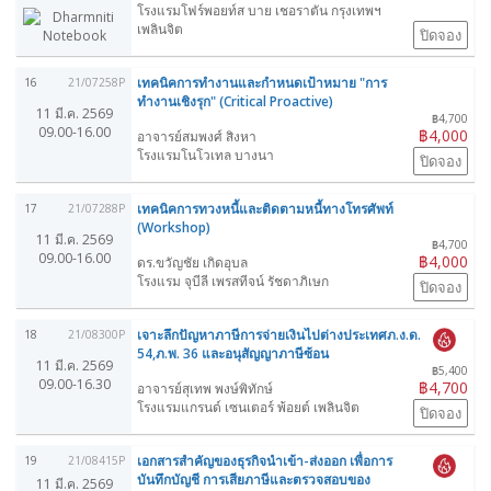
โรงแรมโฟร์พอยท์ส บาย เชอราตัน กรุงเทพฯ
เพลินจิต
ปิดจอง
เทคนิคการทำงานและกำหนดเป้าหมาย "การ
16
21/07258P
ทำงานเชิงรุก" (Critical Proactive)
11 มี.ค. 2569
฿4,700
09.00-16.00
฿4,000
อาจารย์สมพงศ์ สิงหา
โรงแรมโนโวเทล บางนา
ปิดจอง
เทคนิคการทวงหนี้และติดตามหนี้ทางโทรศัพท์
17
21/07288P
(Workshop)
11 มี.ค. 2569
฿4,700
09.00-16.00
฿4,000
ดร.ขวัญชัย เกิดอุบล
โรงแรม จุบีลี เพรสทีจน์ รัชดาภิเษก
ปิดจอง
เจาะลึกปัญหาภาษีการจ่ายเงินไปต่างประเทศภ.ง.ด.
18
21/08300P
54,ภ.พ. 36 และอนุสัญญาภาษีซ้อน
11 มี.ค. 2569
฿5,400
09.00-16.30
฿4,700
อาจารย์สุเทพ พงษ์พิทักษ์
โรงแรมแกรนด์ เซนเตอร์ พ้อยต์ เพลินจิต
ปิดจอง
เอกสารสำคัญของธุรกิจนำเข้า-ส่งออก เพื่อการ
19
21/08415P
บันทึกบัญชี การเสียภาษีและตรวจสอบของ
11 มี.ค. 2569