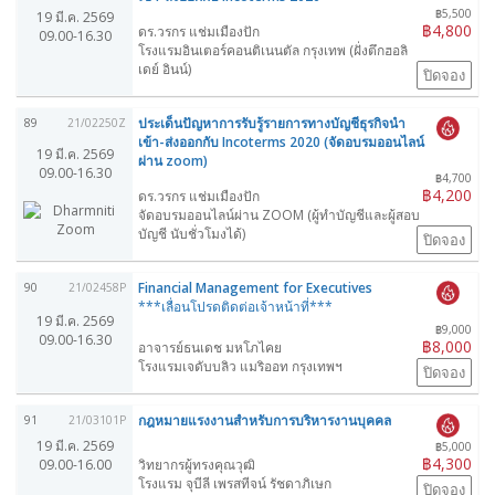
฿5,500
19 มี.ค. 2569
฿4,800
ดร.วรกร แช่มเมืองปัก
09.00-16.30
โรงแรมอินเตอร์คอนติเนนตัล กรุงเทพ (ฝั่งตึกฮอลิ
เดย์ อินน์)
ปิดจอง
ประเด็นปัญหาการรับรู้รายการทางบัญชีธุรกิจนำ
89
21/02250Z
เข้า-ส่งออกกับ Incoterms 2020 (จัดอบรมออนไลน์
19 มี.ค. 2569
ผ่าน zoom)
09.00-16.30
฿4,700
฿4,200
ดร.วรกร แช่มเมืองปัก
จัดอบรมออนไลน์ผ่าน ZOOM (ผู้ทำบัญชีและผู้สอบ
บัญชี นับชั่วโมงได้)
ปิดจอง
Financial Management for Executives
90
21/02458P
***เลื่อนโปรดติดต่อเจ้าหน้าที่***
19 มี.ค. 2569
฿9,000
09.00-16.30
฿8,000
อาจารย์ธนเดช มหโภไคย
โรงแรมเจดับบลิว แมริออท กรุงเทพฯ
ปิดจอง
กฎหมายแรงงานสำหรับการบริหารงานบุคคล
91
21/03101P
19 มี.ค. 2569
฿5,000
฿4,300
09.00-16.00
วิทยากรผู้ทรงคุณวุฒิ
โรงแรม จุบีลี เพรสทีจน์ รัชดาภิเษก
ปิดจอง