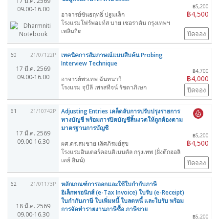
17 มี.ค. 2569
฿5,200
09.00-16.00
฿4,500
อาจารย์ขันธฤทธิ์ ปฐมเล็ก
โรงแรมโฟร์พอยท์ส บาย เชอราตัน กรุงเทพฯ
เพลินจิต
ปิดจอง
เทคนิคการสัมภาษณ์แบบสืบค้น Probing
60
21/07122P
Interview Technique
17 มี.ค. 2569
฿4,700
09.00-16.00
฿4,000
อาจารย์พรเทพ ฉันทนาวี
โรงแรม จุบีลี เพรสทีจน์ รัชดาภิเษก
ปิดจอง
Adjusting Entries เคล็ดลับการปรับปรุงรายการ
61
21/10742P
ทางบัญชี พร้อมการปิดบัญชีสิ้นงวดให้ถูกต้องตาม
มาตรฐานการบัญชี
17 มี.ค. 2569
฿5,200
09.00-16.30
฿4,500
ผศ.ดร.สมชาย เลิศภิรมย์สุข
โรงแรมอินเตอร์คอนติเนนตัล กรุงเทพ (ฝั่งตึกฮอลิ
เดย์ อินน์)
ปิดจอง
หลักเกณฑ์การออกและใช้ใบกำกับภาษี
62
21/01173P
อิเล็กทรอนิกส์ (e-Tax Invoice) ใบรับ (e-Receipt)
ใบกำกับภาษี ใบเพิ่มหนี้ ใบลดหนี้ และใบรับ พร้อม
18 มี.ค. 2569
การจัดทำรายงานภาษีซื้อ ภาษีขาย
09.00-16.30
฿5,200