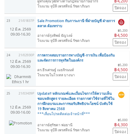
฿4,200
ผู้ทรงคุณวุฒิทางด้านกฎหมายภาษีอากร
โรงแรม จุบีลี เพรสทีจน์ รัชดาภิเษก
ปิดจอง
Sale Promotion กับภาระภาษี ที่ฝ่ายบัญชี ฝ่ายการ
23
21/01837P
ตลาด ต้องทราบ
12 มี.ค. 2569
฿5,200
09.00-16.30
฿4,500
อาจารย์รุ่งทิพย์ ธัญวงษ์
โรงแรม จุบีลี เพรสทีจน์ รัชดาภิเษก
ปิดจอง
การตรวจสอบรายการทางบัญชี-การเงิน เพื่อป้องกัน
24
21/02930P
และจัดการการทุจริตในองค์กร
12 มี.ค. 2569
฿5,200
09.00-16.30
฿4,500
ดร.ธีรเศรษฐ์ เมธจิรนนท์
โรงแรมโนโวเทล บางนา
ปิดจอง
Update!! หลักเกณฑ์และเงื่อนไขการให้ความเห็น
25
21/03439P
ชอบหลักสูตร รายละเอียด รายการค่าใช้จ่ายที่ใช้ใน
การฝึกอบรมและการขอรับสิทธิประโยชน์ บังคับใช้
12 มี.ค. 2569
19 สิงหาคม 2568
09.00-16.00
***เลื่อนโปรดติดต่อเจ้าหน้าที่***
฿5,000
฿4,300
อาจารย์สุรัชตา พ่อธานี
โรงแรม จุบีลี เพรสทีจน์ รัชดาภิเษก
ปิดจอง