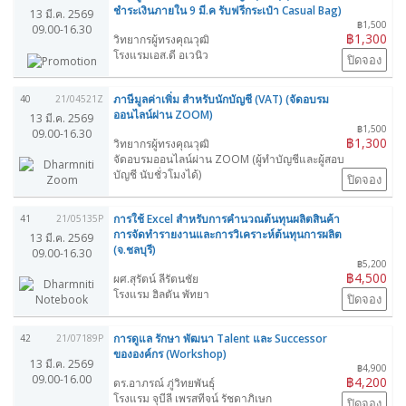
ชำระเงินภายใน 9 มี.ค รับฟรีกระเป๋า Casual Bag)
13 มี.ค. 2569
฿1,500
09.00-16.30
฿1,300
วิทยากรผู้ทรงคุณวุฒิ
โรงแรมเอส.ดี อเวนิว
ปิดจอง
ภาษีมูลค่าเพิ่ม สำหรับนักบัญชี (VAT) (จัดอบรม
40
21/04521Z
ออนไลน์ผ่าน ZOOM)
13 มี.ค. 2569
฿1,500
09.00-16.30
฿1,300
วิทยากรผู้ทรงคุณวุฒิ
จัดอบรมออนไลน์ผ่าน ZOOM (ผู้ทำบัญชีและผู้สอบ
บัญชี นับชั่วโมงได้)
ปิดจอง
การใช้ Excel สำหรับการคำนวณต้นทุนผลิตสินค้า
41
21/05135P
การจัดทำรายงานและการวิเคราะห์ต้นทุนการผลิต
13 มี.ค. 2569
(จ.ชลบุรี)
09.00-16.30
฿5,200
฿4,500
ผศ.สุรัตน์ ลีรัตนชัย
โรงแรม ฮิลตัน พัทยา
ปิดจอง
การดูแล รักษา พัฒนา Talent และ Successor
42
21/07189P
ขององค์กร (Workshop)
13 มี.ค. 2569
฿4,900
09.00-16.00
฿4,200
ดร.อาภรณ์ ภู่วิทยพันธุ์
โรงแรม จุบีลี เพรสทีจน์ รัชดาภิเษก
ปิดจอง