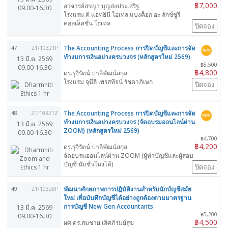
฿7,000
อาจารย์สรญา บุญส่งประเสริฐ
09.00-16.30
โรงแรม ดิ แอทธินี โฮเทล แบงค็อก อะ ลักซ์ชูรี
คอลเล็คชั่น โฮเทล
ปิดจอง
The Accounting Process การปิดบัญชีและการจัด
47
21/10321P
ทำงบการเงินอย่างครบวงจร (หลักสูตรใหม่ 2569)
13 มี.ค. 2569
฿5,500
09.00-16.30
฿4,800
ดร.รุจิรัตน์ ปาลีพัฒน์สกุล
โรงแรม จุบีลี เพรสทีจน์ รัชดาภิเษก
ปิดจอง
The Accounting Process การปิดบัญชีและการจัด
48
21/10321Z
ทำงบการเงินอย่างครบวงจร (จัดอบรมออนไลน์ผ่าน
13 มี.ค. 2569
ZOOM) (หลักสูตรใหม่ 2569)
09.00-16.30
฿4,700
฿4,200
ดร.รุจิรัตน์ ปาลีพัฒน์สกุล
จัดอบรมออนไลน์ผ่าน ZOOM (ผู้ทำบัญชีและผู้สอบ
บัญชี นับชั่วโมงได้)
ปิดจอง
พัฒนาศักยภาพการปฏิบัติงานสำหรับนักบัญชีสมัย
49
21/10328P
ใหม่ เพื่อบันทึกบัญชีได้อย่างถูกต้องตามมาตรฐาน
การบัญชี New Gen Accountants
13 มี.ค. 2569
฿5,200
09.00-16.30
฿4,500
ผศ.ดร.สมชาย เลิศภิรมย์สุข