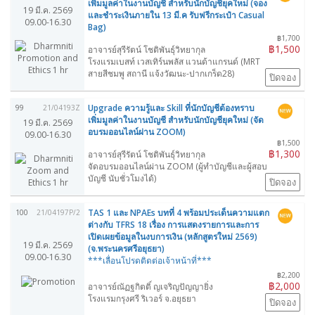
เพิ่มมูลค่าในงานบัญชี สำหรับนักบัญชียุคใหม่ (จอง
19 มี.ค. 2569
และชำระเงินภายใน 13 มี.ค รับฟรีกระเป๋า Casual
09.00-16.30
Bag)
฿1,700
฿1,500
อาจารย์สุรีรัตน์ โชติพันธุ์วิทยากุล
โรงแรมเบสท์ เวสเทิร์นพลัส แวนด้าแกรนด์ (MRT
สายสีชมพู สถานี แจ้งวัฒนะ-ปากเกร็ด28)
ปิดจอง
Upgrade ความรู้และ Skill ที่นักบัญชีต้องทราบ
99
21/04193Z
เพิ่มมูลค่าในงานบัญชี สำหรับนักบัญชียุคใหม่ (จัด
19 มี.ค. 2569
อบรมออนไลน์ผ่าน ZOOM)
09.00-16.30
฿1,500
฿1,300
อาจารย์สุรีรัตน์ โชติพันธุ์วิทยากุล
จัดอบรมออนไลน์ผ่าน ZOOM (ผู้ทำบัญชีและผู้สอบ
บัญชี นับชั่วโมงได้)
ปิดจอง
TAS 1 และ NPAEs บทที่ 4 พร้อมประเด็นความแตก
100
21/04197P/2
ต่างกับ TFRS 18 เรื่อง การแสดงรายการและการ
เปิดเผยข้อมูลในงบการเงิน (หลักสูตรใหม่ 2569)
19 มี.ค. 2569
(จ.พระนครศรีอยุธยา)
09.00-16.30
***เลื่อนโปรดติดต่อเจ้าหน้าที่***
฿2,200
฿2,000
อาจารย์ณัฏฐกิตติ์ ญเจริญปัญญายิ่ง
โรงแรมกรุงศรี ริเวอร์ จ.อยุธยา
ปิดจอง