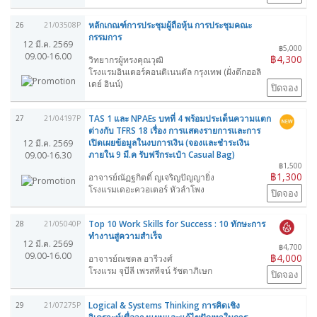
หลักเกณฑ์การประชุมผู้ถือหุ้น การประชุมคณะ
26
21/03508P
กรรมการ
12 มี.ค. 2569
฿5,000
09.00-16.00
฿4,300
วิทยากรผู้ทรงคุณวุฒิ
โรงแรมอินเตอร์คอนติเนนตัล กรุงเทพ (ฝั่งตึกฮอลิ
เดย์ อินน์)
ปิดจอง
TAS 1 และ NPAEs บทที่ 4 พร้อมประเด็นความแตก
27
21/04197P
ต่างกับ TFRS 18 เรื่อง การแสดงรายการและการ
เปิดเผยข้อมูลในงบการเงิน (จองและชำระเงิน
12 มี.ค. 2569
ภายใน 9 มี.ค รับฟรีกระเป๋า Casual Bag)
09.00-16.30
฿1,500
฿1,300
อาจารย์ณัฏฐกิตติ์ ญเจริญปัญญายิ่ง
โรงแรมเดอะควอเตอร์ หัวลำโพง
ปิดจอง
Top 10 Work Skills for Success : 10 ทักษะการ
28
21/05040P
ทำงานสู่ความสำเร็จ
12 มี.ค. 2569
฿4,700
09.00-16.00
฿4,000
อาจารย์ณชดล อารีวงศ์
โรงแรม จุบีลี เพรสทีจน์ รัชดาภิเษก
ปิดจอง
Logical & Systems Thinking การคิดเชิง
29
21/07275P