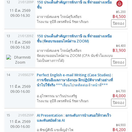
150 ประเด็นสำคัญการหักภาษี ณ ที่จ่ายอย่างเหนือ
12
21/01209P
ชั้น
11 มี.ค. 2569
฿5,200
09.00-16.30
฿4,500
อาจารย์สมเดช โรจน์คุรีเสถียร
โรงแรม จุบีลี เพรสทีจน์ รัชดาภิเษก
ปิดจอง
150 ประเด็นสำคัญการหักภาษี ณ ที่จ่ายอย่างเหนือ
13
21/01209Z
ชั้น (จัดอบรมออนไลน์ผ่าน ZOOM)
11 มี.ค. 2569
฿4,400
09.00-16.30
฿3,900
อาจารย์สมเดช โรจน์คุรีเสถียร
จัดอบรมออนไลน์ผ่าน ZOOM (CPA นับชั่วโมงแบบ
ไม่เป็นทางการได้)
ปิดจอง
Perfect English e-mail Writing (Case Studies) :
14
21/05027P
การเขียนอีเมลภาษาอังกฤษ ฝึกปฏิบัติจากตัวอย่างที่
นำไปใช้จริง
***เลื่อนโปรดติดต่อเจ้าหน้าที่***
11 มี.ค. 2569
09.00-16.00
฿4,700
฿4,000
อ.อุไรพรรณ นาวินประเสริฐ
โรงแรม จุบีลี เพรสทีจน์ รัชดาภิเษก
ปิดจอง
AI Presentation : ยกระดับการนำเสนอให้รวดเร็ว
15
21/05259P
และทันสมัยด้วย AI
11 มี.ค. 2569
฿4,900
09.00-16.00
฿4,200
อ.พิชญ์ศิณี แขเพ็ญอำไพ