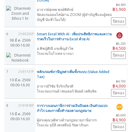
ZOOM)
฿4,400
฿3,900
อาจารย์สุเทพ พงษ์พิทักษ์
จัดอบรมออนไลน์ผ่าน ZOOM (ผู้ทำบัญชีและผู้สอบ
บัญชี นับชั่วโมงได้)
ปิดจอง
Smart Excel With AI : เพิ่มประสิทธิภาพและความ
6
21/05255P
รวดเร็วในการทำงาน Excel ด้วย AI
06 มี.ค. 2569
฿5,200
09.00-16.00
฿4,500
อ.พิชญ์ศิณี แขเพ็ญอำไพ
โรงแรมโนโวเทล บางนา
ปิดจอง
หลักเกณฑ์ภาษีมูลค่าเพิ่มทั้งระบบ (Value Added
7
21/01131P
Tax)
10 มี.ค. 2569
฿4,700
09.00-16.30
฿4,000
อาจารย์วิชัย จึงรักเกียรติ
โรงแรมแกรนด์ เซนเตอร์ พ้อยต์ เพลินจิต
ปิดจอง
การวางแผนภาษีการจ่ายเงินปันผล เงินส่วนแบ่ง
8
21/01818P
กำไร และการตั้งสำรองตามกฎหมาย
10 มี.ค. 2569
฿5,600
09.00-16.30
฿4,900
ผู้ทรงคุณวุฒิทางด้านกฎหมายภาษีอากร
โรงแรม จุบีลี เพรสทีจน์ รัชดาภิเษก
ปิดจอง