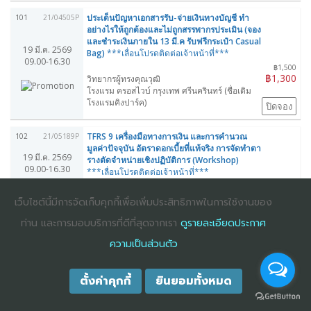
ประเด็นปัญหาเอกสารรับ-จ่ายเงินทางบัญชี ทำ
101
21/04505P
อย่างไรให้ถูกต้องและไม่ถูกสรรพากรประเมิน (จอง
และชำระเงินภายใน 13 มี.ค รับฟรีกระเป๋า Casual
19 มี.ค. 2569
Bag)
***เลื่อนโปรดติดต่อเจ้าหน้าที่***
09.00-16.30
฿1,500
฿1,300
วิทยากรผู้ทรงคุณวุฒิ
โรงแรม ครอสไวบ์ กรุงเทพ ศรีนครินทร์ (ชื่อเดิม
โรงแรมคิงปาร์ค)
ปิดจอง
TFRS 9 เครื่องมือทางการเงิน และการคำนวณ
102
21/05189P
มูลค่าปัจจุบัน อัตราดอกเบี้ยที่แท้จริง การจัดทำตา
19 มี.ค. 2569
รางตัดจำหน่ายเชิงปฏิบัติการ (Workshop)
09.00-16.30
***เลื่อนโปรดติดต่อเจ้าหน้าที่***
฿5,500
฿4,800
ดร.พรพรรณ ดำรงค์สุขนิวัฒน์
เว็บไซต์นี้มีการจัดเก็บคุกกี้เพื่อเพิ่มประสิทธิภาพในการใช้งานของ
โรงแรม จุบีลี เพรสทีจน์ รัชดาภิเษก
ปิดจอง
ท่าน และการมอบบริการที่ดีที่สุดจากเรา
ดูรายละเอียดประกาศ
ความเป็นส่วนตัว
การออกแบบ Training Roadmap เพื่อพัฒนา
103
21/07183P
บุคลากรสู่ความเป็นเลิศ
฿4,900
19 มี.ค. 2569
฿4,200
ดร.อาภรณ์ ภู่วิทยพันธุ์
ตั้งค่าคุกกี้
ยินยอมทั้งหมด
09.00-16.00
โรงแรมโฟร์พอยท์ส บาย เชอราตัน กรุงเทพฯ
เพลินจิต
ปิดจอง