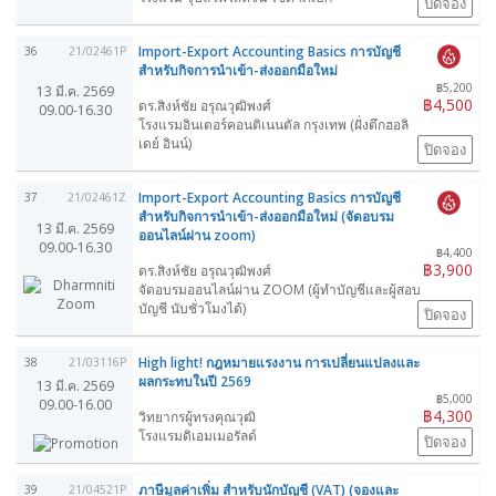
ปิดจอง
Import-Export Accounting Basics การบัญชี
36
21/02461P
สำหรับกิจการนำเข้า-ส่งออกมือใหม่
฿5,200
13 มี.ค. 2569
฿4,500
ดร.สิงห์ชัย อรุณวุฒิพงศ์
09.00-16.30
โรงแรมอินเตอร์คอนติเนนตัล กรุงเทพ (ฝั่งตึกฮอลิ
เดย์ อินน์)
ปิดจอง
Import-Export Accounting Basics การบัญชี
37
21/02461Z
สำหรับกิจการนำเข้า-ส่งออกมือใหม่ (จัดอบรม
13 มี.ค. 2569
ออนไลน์ผ่าน zoom)
09.00-16.30
฿4,400
฿3,900
ดร.สิงห์ชัย อรุณวุฒิพงศ์
จัดอบรมออนไลน์ผ่าน ZOOM (ผู้ทำบัญชีและผู้สอบ
บัญชี นับชั่วโมงได้)
ปิดจอง
High light! กฎหมายแรงงาน การเปลี่ยนแปลงและ
38
21/03116P
ผลกระทบในปี 2569
13 มี.ค. 2569
฿5,000
09.00-16.00
฿4,300
วิทยากรผู้ทรงคุณวุฒิ
โรงแรมดิเอมเมอรัลด์
ปิดจอง
ภาษีมูลค่าเพิ่ม สำหรับนักบัญชี (VAT) (จองและ
39
21/04521P