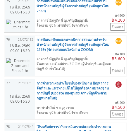
การพัฒนาทักษะและเทคนิคการสอนงานสำหรับ
75
21/07211P
หัวหน้างานบัญชี ผู้จัดการฝ่ายบัญชี (หลักสูตรใหม่
18 มี.ค. 2569
2569)
09.00-16.30
฿4,900
฿4,200
อาจารย์ณัฏฐกิตติ์ ญเจริญปัญญายิ่ง
โรงแรม จุบีลี เพรสทีจน์ รัชดาภิเษก
ปิดจอง
การพัฒนาทักษะและเทคนิคการสอนงานสำหรับ
76
21/07211Z
หัวหน้างานบัญชี ผู้จัดการฝ่ายบัญชี (หลักสูตรใหม่
18 มี.ค. 2569
2569) (จัดอบรมออนไลน์ผ่าน ZOOM)
09.00-16.30
฿4,100
฿3,600
อาจารย์ณัฏฐกิตติ์ ญเจริญปัญญายิ่ง
จัดอบรมออนไลน์ผ่าน ZOOM (ผู้ทำบัญชีและผู้สอบ
บัญชี นับชั่วโมงได้)
ปิดจอง
การคำนวณผลประโยชน์ของพนักงาน ปัญหาการ
77
21/10171P
จัดทำและแนวทางแก้ไขให้ถูกต้องตามมาตรฐาน
การบัญชี (Update กองทุนสงเคราะห์ลูกจ้างตาม
18 มี.ค. 2569
กฎหมายใหม่)
09.00-16.30
฿5,200
฿4,500
ดร.พรปรวีณ์ ชาญสุวรรณ
โรงแรม จุบีลี เพรสทีจน์ รัชดาภิเษก
ปิดจอง
"สินทรัพย์ถาวร"กับการวิเคราะห์และจัดทำรายงาน
78
21/10754P