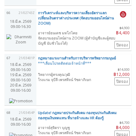
การวิเคราะห์และบริหารความเสี่ยงอัตราแลก
66
21/02743Z
เปลี่ยนเงินตราต่างประเทศ (จัดอบรมออนไลน์ผ่าน
18 มี.ค. 2569
ZOOM)
09.00-16.30
฿4,900
฿4,400
อาจารย์ธนเดช มหโภไคย
จัดอบรมออนไลน์ผ่าน ZOOM (ผู้ทำบัญชีและผู้สอบ
บัญชี นับชั่วโมงได้)
ปิดจอง
กฎหมายแรงงานสำหรับการบริหารทรัพยากรมนุษย์
67
21/03401P
***เลื่อนโปรดติดต่อเจ้าหน้าที่***
18 มี.ค. 2569
09.00-16.00
฿14,000
฿12,000
วิทยากรผู้ทรงคุณวุฒิ
19 มี.ค. 2569
โรงแรม จุบีลี เพรสทีจน์ รัชดาภิเษก
09.00-16.00
ปิดจอง
20 มี.ค. 2569
09.00-16.00
Update! กฎหมายประกันสังคม กองทุนประกันสังคม
68
21/03454P
กองทุนเงินทดแทน ที่นายจ้างและ HR ต้องรู้
18 มี.ค. 2569
฿4,700
09.00-16.00
฿4,000
อาจารย์สุจิตรา บุญชู
โรงแรม จุบีลี เพรสทีจน์ รัชดาภิเษก
ปิดจอง