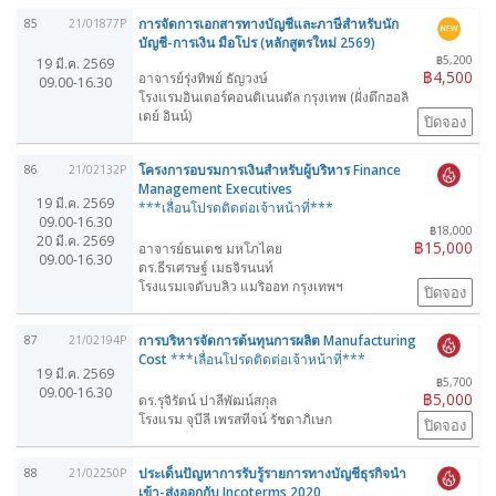
การจัดการเอกสารทางบัญชีและภาษีสำหรับนัก
85
21/01877P
บัญชี-การเงิน มือโปร (หลักสูตรใหม่ 2569)
฿5,200
19 มี.ค. 2569
฿4,500
อาจารย์รุ่งทิพย์ ธัญวงษ์
09.00-16.30
โรงแรมอินเตอร์คอนติเนนตัล กรุงเทพ (ฝั่งตึกฮอลิ
เดย์ อินน์)
ปิดจอง
โครงการอบรมการเงินสำหรับผู้บริหาร Finance
86
21/02132P
Management Executives
19 มี.ค. 2569
***เลื่อนโปรดติดต่อเจ้าหน้าที่***
09.00-16.30
฿18,000
20 มี.ค. 2569
฿15,000
อาจารย์ธนเดช มหโภไคย
09.00-16.30
ดร.ธีรเศรษฐ์ เมธจิรนนท์
โรงแรมเจดับบลิว แมริออท กรุงเทพฯ
ปิดจอง
การบริหารจัดการต้นทุนการผลิต Manufacturing
87
21/02194P
Cost
***เลื่อนโปรดติดต่อเจ้าหน้าที่***
19 มี.ค. 2569
฿5,700
09.00-16.30
฿5,000
ดร.รุจิรัตน์ ปาลีพัฒน์สกุล
โรงแรม จุบีลี เพรสทีจน์ รัชดาภิเษก
ปิดจอง
ประเด็นปัญหาการรับรู้รายการทางบัญชีธุรกิจนำ
88
21/02250P
เข้า-ส่งออกกับ Incoterms 2020