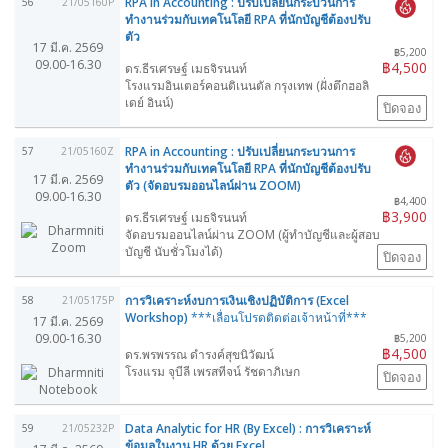
RPA in Accounting : ปรับเปลี่ยนกระบวนการ
56
21/05160P
ทำงานร่วมกับเทคโนโลยี RPA ที่นักบัญชีต้องปรับ
ตัว
17 มี.ค. 2569
฿5,200
09.00-16.30
฿4,500
ดร.ธีรเศรษฐ์ เมธจิรนนท์
โรงแรมอินเตอร์คอนติเนนตัล กรุงเทพ (ฝั่งตึกฮอลิ
เดย์ อินน์)
ปิดจอง
RPA in Accounting : ปรับเปลี่ยนกระบวนการ
57
21/05160Z
ทำงานร่วมกับเทคโนโลยี RPA ที่นักบัญชีต้องปรับ
17 มี.ค. 2569
ตัว (จัดอบรมออนไลน์ผ่าน ZOOM)
09.00-16.30
฿4,400
฿3,900
ดร.ธีรเศรษฐ์ เมธจิรนนท์
จัดอบรมออนไลน์ผ่าน ZOOM (ผู้ทำบัญชีและผู้สอบ
บัญชี นับชั่วโมงได้)
ปิดจอง
การวิเคราะห์งบการเงินเชิงปฏิบัติการ (Excel
58
21/05175P
Workshop)
***เลื่อนโปรดติดต่อเจ้าหน้าที่***
17 มี.ค. 2569
09.00-16.30
฿5,200
฿4,500
ดร.พรพรรณ ดำรงค์สุขนิวัฒน์
โรงแรม จุบีลี เพรสทีจน์ รัชดาภิเษก
ปิดจอง
Data Analytic for HR (By Excel) : การวิเคราะห์
59
21/05232P
ข้อมูลในงาน HR ด้วย Excel