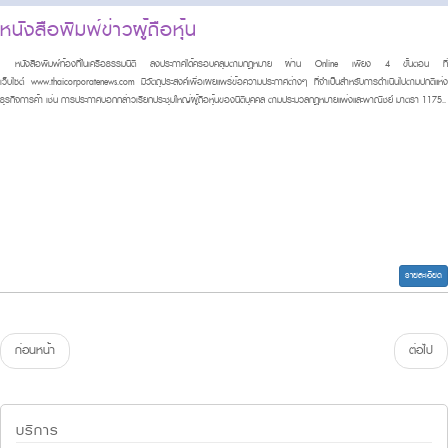
หนังสือพิมพ์ข่าวผู้ถือหุ้น
หนังสือพิมพ์ท้องที่ในเครื
อธรรมนิติ ลงประกาศได้ครอบคลุมตามกฎหมาย ผ่าน Online เพียง 4 ขั้นตอน ที่
เว็บไซต์
www.thaicorporatenews.com
มีวัตถุประสงค์เพื่อเผยแพร่ข้
อความประกาศต่างๆ ที่จำเป็นสำหรับการดำเนิ
นไปตามปกติแห่
ธุรกิจการค้า เช่น การประกาศบอกกล่าวเรียกประชุ
มใหญ่ผู้ถือหุ้นของนิติบุคคล ตามประมวลกฎหมายแพ่งและพาณิชย์ มาตรา 1175..
รายละเอียด
ก่อนหน้า
ต่อไป
บริการ