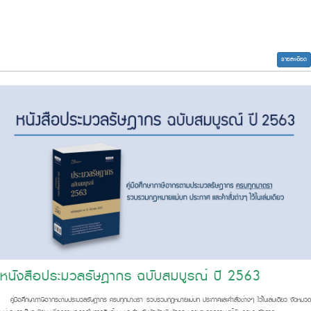
รายละเอียด
หนังสือประมวลรัษฎากร ฉบับสมบูรณ์ ปี 2563
คู่มือศึกษาภาษีอากรตามประมวลรั
ษฎากร ครบทุกมาตรา รวบรวมกฎหมายแม่บท ประกาศและคำสั่งต่างๆ ไว้ในเล่มเดียว จัดหมวด